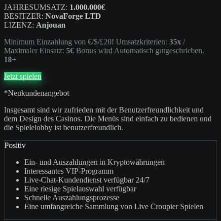
JAHRESUMSATZ:
1.000.000€
BESITZER:
NovaForge LTD
LIZENZ:
Anjouan
Minimum Einzahlung von €/$/£20! Umsatzkriterien:
35x
/
Maximaler Einsatz:
5€
Bonus wird Automatisch gutgeschrieben.
18+
Jetzt spielen
*Neukundenangebot
Insgesamt sind wir zufrieden mit der Benutzerfreundlichkeit und
dem Design des Casinos. Die Menüs sind einfach zu bedienen und
die Spielelobby ist benutzerfreundlich.
Positiv
Ein- und Auszahlungen in Kryptowährungen
Interessantes VIP-Programm
Live-Chat-Kundendienst verfügbar 24/7
Eine riesige Spielauswahl verfügbar
Schnelle Auszahlungsprozesse
Eine umfangreiche Sammlung von Live Croupier Spielen