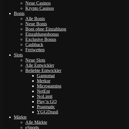
Neue Casinos
Krypto Casinos
Bonis
Alle Bonis
Neue Bonis
Boni ohne Einzahlung
Einzahlungsbonus
Exclusive Bonus
Cashback
Freiwetten
Slots
Neue Slots
Alle Entwickler
Beliebte Entwickler
Gamomat
Merkur
Microgaming
NetEnt
NoLimit
Play’n GO
Pragmatic
YGGDrasil
Märkte
Alle Märkte
eSports