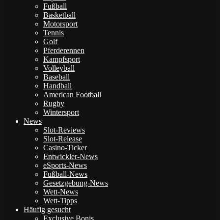
Fußball
Basketball
Motorsport
Tennis
Golf
Pferderennen
Kampfsport
Volleyball
Baseball
Handball
American Football
Rugby
Wintersport
News
Slot-Reviews
Slot-Release
Casino-Ticker
Entwickler-News
eSports-News
Fußball-News
Gesetzgebung-News
Wett-News
Wett-Tipps
Häufig gesucht
Exclusive Bonis