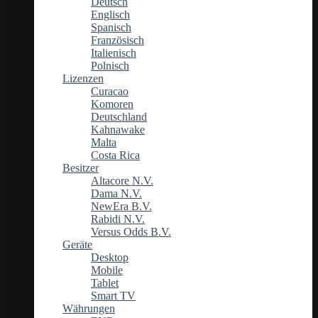
Deutsch
Englisch
Spanisch
Französisch
Italienisch
Polnisch
Lizenzen
Curacao
Komoren
Deutschland
Kahnawake
Malta
Costa Rica
Besitzer
Altacore N.V.
Dama N.V.
NewEra B.V.
Rabidi N.V.
Versus Odds B.V.
Geräte
Desktop
Mobile
Tablet
Smart TV
Währungen