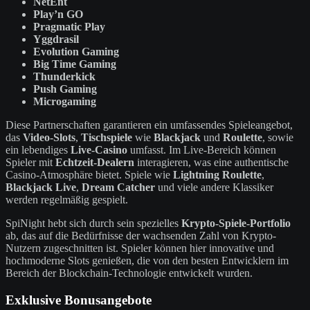
NetEnt
Play’n GO
Pragmatic Play
Yggdrasil
Evolution Gaming
Big Time Gaming
Thunderkick
Push Gaming
Microgaming
Diese Partnerschaften garantieren ein umfassendes Spieleangebot,
das
Video-Slots
,
Tischspiele
wie
Blackjack
und
Roulette
, sowie
ein lebendiges
Live-Casino
umfasst. Im Live-Bereich können
Spieler mit
Echtzeit-Dealern
interagieren, was eine authentische
Casino-Atmosphäre bietet. Spiele wie
Lightning Roulette
,
Blackjack Live
,
Dream Catcher
und viele andere Klassiker
werden regelmäßig gespielt.
SpiNight hebt sich durch sein spezielles
Krypto-Spiele-Portfolio
ab, das auf die Bedürfnisse der wachsenden Zahl von Krypto-
Nutzern zugeschnitten ist. Spieler können hier innovative und
hochmoderne Slots genießen, die von den besten Entwicklern im
Bereich der Blockchain-Technologie entwickelt wurden.
Exklusive Bonusangebote