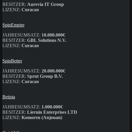
BESITZER:
Aurevia IT Group
LIZENZ:
Curacao
SpinEmpire
JAHRESUMSATZ:
10.000.000€
BESITZER:
GBL Solutions N.V.
LIZENZ:
Curacao
SpinBetter
JAHRESUMSATZ:
20.000.000€
BESITZER:
Sprut Group B.V.
LIZENZ:
Curacao
Betista
JAHRESUMSATZ:
1.000.000€
BESITZER:
Liernin Enterprises LTD
LIZENZ:
Komoren (Anjouan)