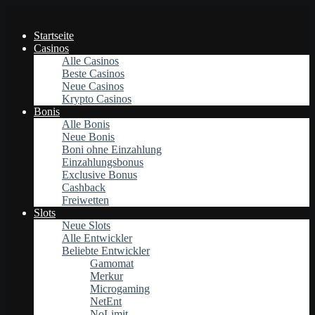
Startseite
Casinos
Alle Casinos
Beste Casinos
Neue Casinos
Krypto Casinos
Bonis
Alle Bonis
Neue Bonis
Boni ohne Einzahlung
Einzahlungsbonus
Exclusive Bonus
Cashback
Freiwetten
Slots
Neue Slots
Alle Entwickler
Beliebte Entwickler
Gamomat
Merkur
Microgaming
NetEnt
NoLimit