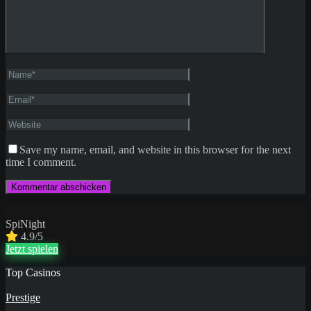
Save my name, email, and website in this browser for the next
time I comment.
SpiNight
4.9/5
Jetzt spielen
Top Casinos
Prestige