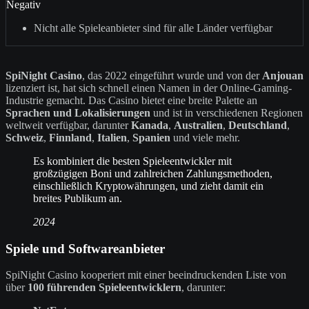
Negativ
Nicht alle Spieleanbieter sind für alle Länder verfügbar
SpiNight Casino
, das 2022 eingeführt wurde und von der
Anjouan
lizenziert ist, hat sich schnell einen Namen in der Online-Gaming-
Industrie gemacht. Das Casino bietet eine breite Palette an
Sprachen und Lokalisierungen
und ist in verschiedenen Regionen
weltweit verfügbar, darunter
Kanada
,
Australien
,
Deutschland
,
Schweiz
,
Finnland
,
Italien
,
Spanien
und viele mehr.
Es kombiniert die besten Spieleentwickler mit
großzügigen Boni und zahlreichen Zahlungsmethoden,
einschließlich Kryptowährungen, und zieht damit ein
breites Publikum an.
2024
Spiele und Softwareanbieter
SpiNight Casino kooperiert mit einer beeindruckenden Liste von
über
100 führenden Spieleentwicklern
, darunter: