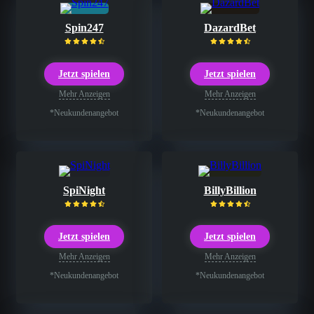
Spin247
DazardBet
Jetzt spielen
Jetzt spielen
Mehr Anzeigen
Mehr Anzeigen
*Neukundenangebot
*Neukundenangebot
SpiNight
BillyBillion
Jetzt spielen
Jetzt spielen
Mehr Anzeigen
Mehr Anzeigen
*Neukundenangebot
*Neukundenangebot