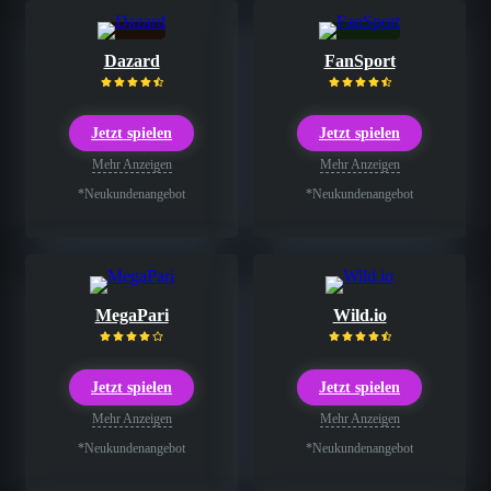
Dazard
FanSport
Jetzt spielen
Jetzt spielen
Mehr Anzeigen
Mehr Anzeigen
*Neukundenangebot
*Neukundenangebot
MegaPari
Wild.io
Jetzt spielen
Jetzt spielen
Mehr Anzeigen
Mehr Anzeigen
*Neukundenangebot
*Neukundenangebot