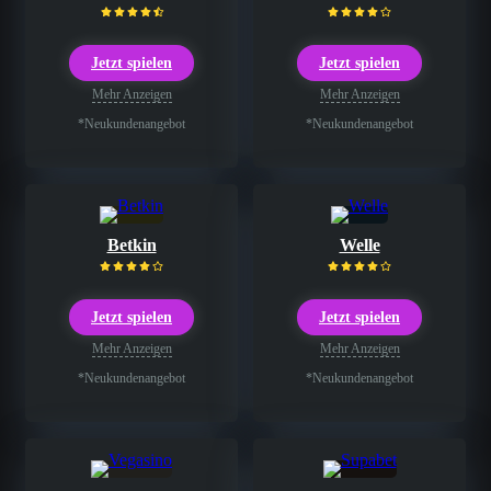
Jetzt spielen
Jetzt spielen
Mehr Anzeigen
Mehr Anzeigen
*Neukundenangebot
*Neukundenangebot
Betkin
Welle
Jetzt spielen
Jetzt spielen
Mehr Anzeigen
Mehr Anzeigen
*Neukundenangebot
*Neukundenangebot