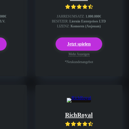
.000€
JAHRESUMSATZ:
1.000.000€
B.V.
BESITZER:
Liernin Enterprises LTD
LIZENZ:
Komoren (Anjouan)
Jetzt spielen
Mehr Anzeigen
*Neukundenangebot
RichRoyal