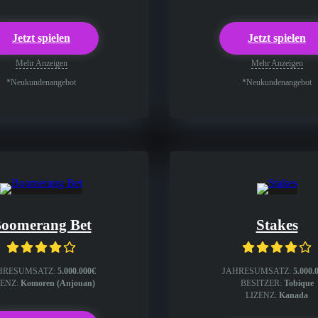
Jetzt spielen
Jetzt spielen
Mehr Anzeigen
Mehr Anzeigen
*Neukundenangebot
*Neukundenangebot
oomerang Bet
Stakes
HRESUMSATZ:
5.000.000€
JAHRESUMSATZ:
5.000.
ZENZ:
Komoren (Anjouan)
BESITZER:
Tobique
LIZENZ:
Kanada