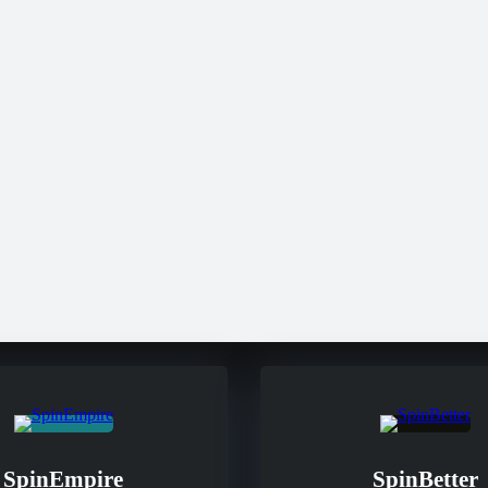
USD
CHF
CAD
BRL
ickler
Pragmatic Play
Play’n GO
NetEnt
Nolimit City
Hacksaw
Amatic
BGaming
BigTimeGaming
Gamomat
SpinEmpire
SpinBetter