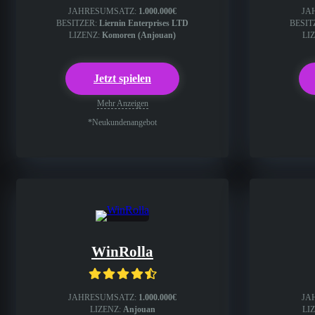
JAHRESUMSATZ:
1.000.000€
JA
BESITZER:
Liernin Enterprises LTD
BESIT
LIZENZ:
Komoren (Anjouan)
LI
Jetzt spielen
Mehr Anzeigen
*Neukundenangebot
WinRolla
JAHRESUMSATZ:
1.000.000€
JA
LIZENZ:
Anjouan
LI