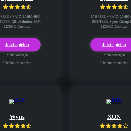
HRESUMSATZ:
10.000.000€
JAHRESUMSATZ:
20.000
ITZER:
GBL Solutions N.V.
BESITZER:
Sprut Group 
LIZENZ:
Curacao
LIZENZ:
Curacao
Jetzt spielen
Jetzt spielen
Mehr Anzeigen
Mehr Anzeigen
*Neukundenangebot
*Neukundenangebot
Wyns
XON