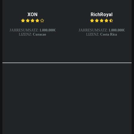
XON
RichRoyal
JAHRESUMSATZ:
1.000.000€
JAHRESUMSATZ:
1.000.000€
LIZENZ:
Curacao
LIZENZ:
Costa Rica