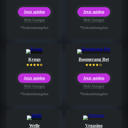
Jetzt spielen
Jetzt spielen
Mehr Anzeigen
Mehr Anzeigen
*Neukundenangebot
*Neukundenangebot
Kyngs
Boomerang Bet
Jetzt spielen
Jetzt spielen
Mehr Anzeigen
Mehr Anzeigen
*Neukundenangebot
*Neukundenangebot
Welle
Vegasino