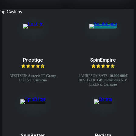
Top Casinos
Prestige
SpinEmpire
BESITZER:
Aurevia IT Group
JAHRESUMSATZ:
10.000.000€
LIZENZ:
Curacao
BESITZER:
GBL Solutions N.V.
LIZENZ:
Curacao
SpinBetter
Betista