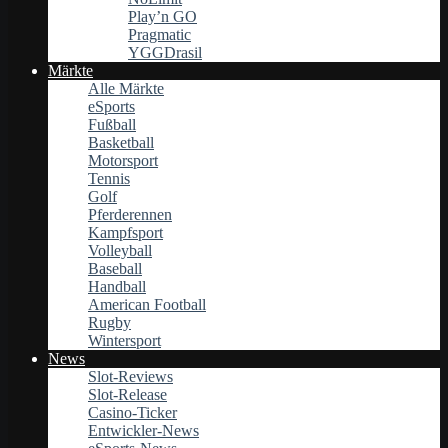
Play’n GO
Pragmatic
YGGDrasil
Märkte
Alle Märkte
eSports
Fußball
Basketball
Motorsport
Tennis
Golf
Pferderennen
Kampfsport
Volleyball
Baseball
Handball
American Football
Rugby
Wintersport
News
Slot-Reviews
Slot-Release
Casino-Ticker
Entwickler-News