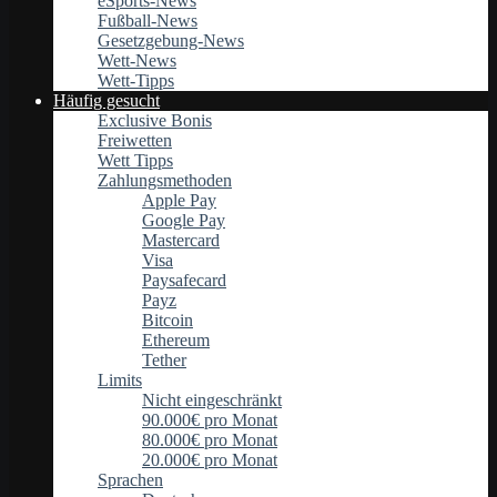
eSports-News
Fußball-News
Gesetzgebung-News
Wett-News
Wett-Tipps
Häufig gesucht
Exclusive Bonis
Freiwetten
Wett Tipps
Zahlungsmethoden
Apple Pay
Google Pay
Mastercard
Visa
Paysafecard
Payz
Bitcoin
Ethereum
Tether
Limits
Nicht eingeschränkt
90.000€ pro Monat
80.000€ pro Monat
20.000€ pro Monat
Sprachen