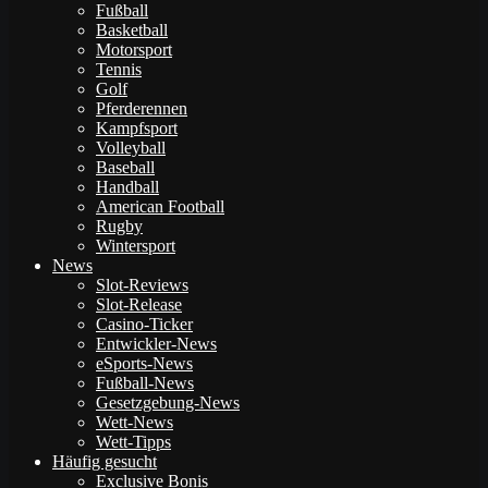
Fußball
Basketball
Motorsport
Tennis
Golf
Pferderennen
Kampfsport
Volleyball
Baseball
Handball
American Football
Rugby
Wintersport
News
Slot-Reviews
Slot-Release
Casino-Ticker
Entwickler-News
eSports-News
Fußball-News
Gesetzgebung-News
Wett-News
Wett-Tipps
Häufig gesucht
Exclusive Bonis