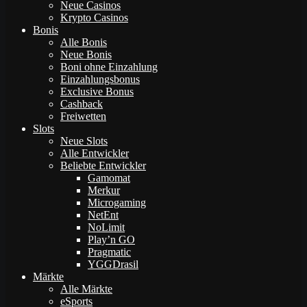
Neue Casinos
Krypto Casinos
Bonis
Alle Bonis
Neue Bonis
Boni ohne Einzahlung
Einzahlungsbonus
Exclusive Bonus
Cashback
Freiwetten
Slots
Neue Slots
Alle Entwickler
Beliebte Entwickler
Gamomat
Merkur
Microgaming
NetEnt
NoLimit
Play’n GO
Pragmatic
YGGDrasil
Märkte
Alle Märkte
eSports