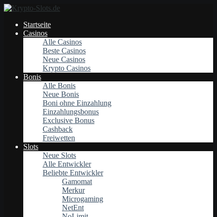
Startseite
Casinos
Alle Casinos
Beste Casinos
Neue Casinos
Krypto Casinos
Bonis
Alle Bonis
Neue Bonis
Boni ohne Einzahlung
Einzahlungsbonus
Exclusive Bonus
Cashback
Freiwetten
Slots
Neue Slots
Alle Entwickler
Beliebte Entwickler
Gamomat
Merkur
Microgaming
NetEnt
NoLimit