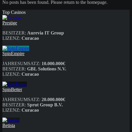
No posts has been found. Please return to the homepage.
Top Casinos
Prestige
BESITZER:
Aurevia IT Group
LIZENZ:
Curacao
SpinEmpire
JAHRESUMSATZ:
10.000.000€
BESITZER:
GBL Solutions N.V.
LIZENZ:
Curacao
SpinBetter
JAHRESUMSATZ:
20.000.000€
BESITZER:
Sprut Group B.V.
LIZENZ:
Curacao
Betista