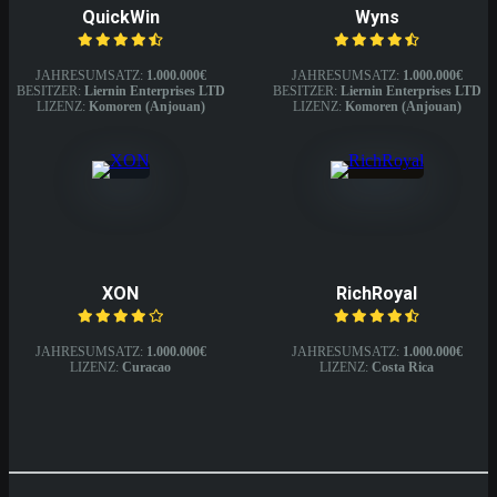
QuickWin
Wyns
JAHRESUMSATZ:
1.000.000€
JAHRESUMSATZ:
1.000.000€
BESITZER:
Liernin Enterprises LTD
BESITZER:
Liernin Enterprises LTD
LIZENZ:
Komoren (Anjouan)
LIZENZ:
Komoren (Anjouan)
XON
RichRoyal
JAHRESUMSATZ:
1.000.000€
JAHRESUMSATZ:
1.000.000€
LIZENZ:
Curacao
LIZENZ:
Costa Rica