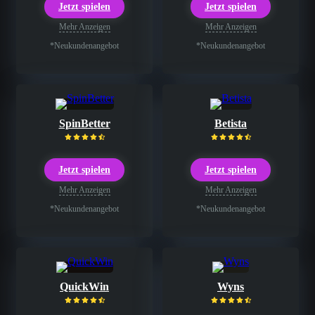
Jetzt spielen
Jetzt spielen
Mehr Anzeigen
Mehr Anzeigen
*Neukundenangebot
*Neukundenangebot
SpinBetter
Betista
Jetzt spielen
Jetzt spielen
Mehr Anzeigen
Mehr Anzeigen
*Neukundenangebot
*Neukundenangebot
QuickWin
Wyns