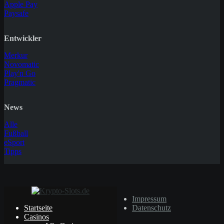
Apple Pay
Paysafe
Entwickler
Merkur
Novomatic
Play'n Go
Pragmatic
News
Alle
Fußball
eSport
Tipps
© Copyright 2025
Impressum
Startseite
Datenschutz
Casinos