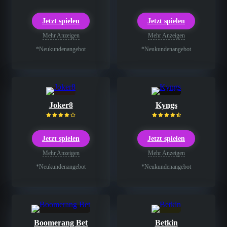
Jetzt spielen
Jetzt spielen
Mehr Anzeigen
Mehr Anzeigen
*Neukundenangebot
*Neukundenangebot
Joker8
Kyngs
Jetzt spielen
Jetzt spielen
Mehr Anzeigen
Mehr Anzeigen
*Neukundenangebot
*Neukundenangebot
Boomerang Bet
Betkin