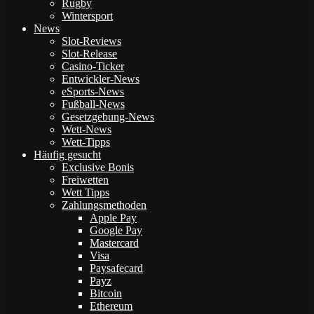
Rugby
Wintersport
News
Slot-Reviews
Slot-Release
Casino-Ticker
Entwickler-News
eSports-News
Fußball-News
Gesetzgebung-News
Wett-News
Wett-Tipps
Häufig gesucht
Exclusive Bonis
Freiwetten
Wett Tipps
Zahlungsmethoden
Apple Pay
Google Pay
Mastercard
Visa
Paysafecard
Payz
Bitcoin
Ethereum