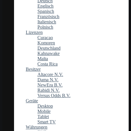
Deutsch
Englisch
Spanisch
Französisch
Italienisch
Polnisch
Lizenzen
Curacao
Komoren
Deutschland
Kahnawake
Malta
Costa Rica
Besitzer
Altacore N.V.
Dama N.V.
NewEra B.V.
Rabidi N.V.
Versus Odds B.V.
Geräte
Desktop
Mobile
Tablet
Smart TV
Währungen