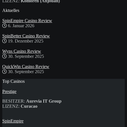
LIZENZ:
Komoren (Anjouan)
Aktuelles
SpinEmpire Casino Review
6. Januar 2026
SpinBetter Casino Review
19. Dezember 2025
Wyns Casino Review
30. September 2025
QuickWin Casino Review
30. September 2025
Top Casinos
Prestige
BESITZER:
Aurevia IT Group
LIZENZ:
Curacao
SpinEmpire