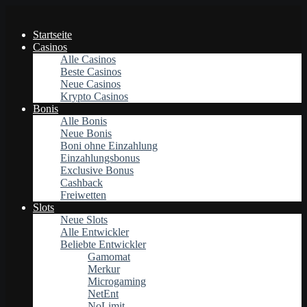
Startseite
Casinos
Alle Casinos
Beste Casinos
Neue Casinos
Krypto Casinos
Bonis
Alle Bonis
Neue Bonis
Boni ohne Einzahlung
Einzahlungsbonus
Exclusive Bonus
Cashback
Freiwetten
Slots
Neue Slots
Alle Entwickler
Beliebte Entwickler
Gamomat
Merkur
Microgaming
NetEnt
NoLimit