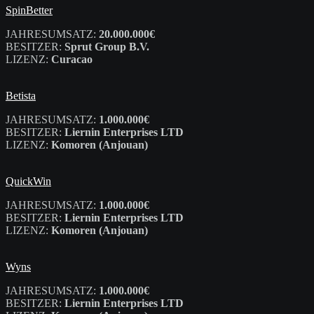
SpinBetter
JAHRESUMSATZ:
20.000.000€
BESITZER:
Sprut Group B.V.
LIZENZ:
Curacao
Betista
JAHRESUMSATZ:
1.000.000€
BESITZER:
Liernin Enterprises LTD
LIZENZ:
Komoren (Anjouan)
QuickWin
JAHRESUMSATZ:
1.000.000€
BESITZER:
Liernin Enterprises LTD
LIZENZ:
Komoren (Anjouan)
Wyns
JAHRESUMSATZ:
1.000.000€
BESITZER:
Liernin Enterprises LTD