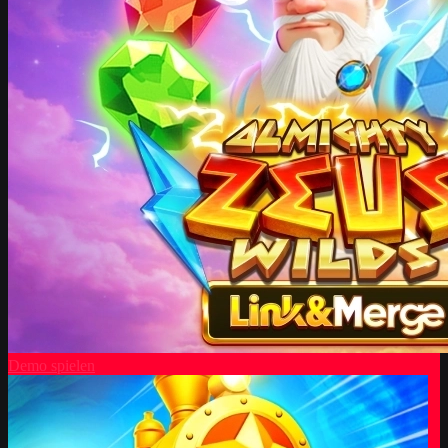
Demo spielen