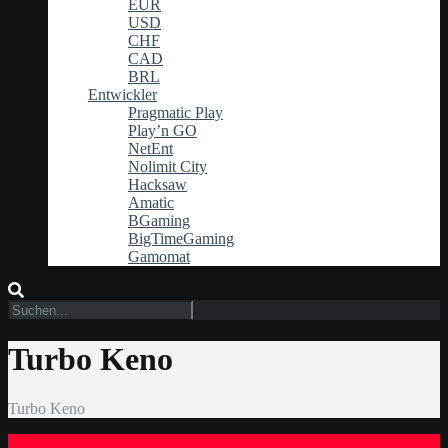
EUR
USD
CHF
CAD
BRL
Entwickler
Pragmatic Play
Play’n GO
NetEnt
Nolimit City
Hacksaw
Amatic
BGaming
BigTimeGaming
Gamomat
Turbo Keno
Turbo Keno