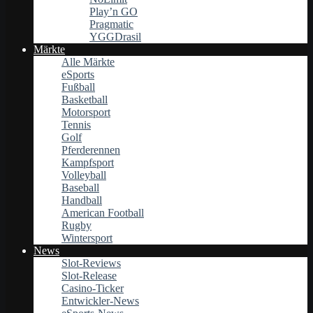
Play’n GO
Pragmatic
YGGDrasil
Märkte
Alle Märkte
eSports
Fußball
Basketball
Motorsport
Tennis
Golf
Pferderennen
Kampfsport
Volleyball
Baseball
Handball
American Football
Rugby
Wintersport
News
Slot-Reviews
Slot-Release
Casino-Ticker
Entwickler-News