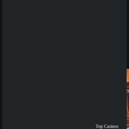
Aktuelles
SpinEmpire Casino
Review
6. Januar 2026
Demo spielen
SpinBetter Casino
Review
19. Dezember
2025
Wyns Casino Revie
30. September
2025
QuickWin Casino
Review
30. September
2025
Top Casinos