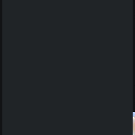
Echtgeldmodus
Demo spielen
Having issues with
Pachinko Linko 5
?
Submit
Try Our Featured Games