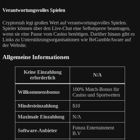
Verantwortungsvolles Spielen
Cryptorush legt großen Wert auf verantwortungsvolles Spielen.
Spieler können über den Live-Chat eine Selbstsperre beantragen,
wenn sie eine Pause vom Casino benötigen. Darüber hinaus gibt es
Links zu Unterstützungsorganisationen wie BeGambleAware auf
der Website.
Allgemeine Informationen
Keine Einzahlung
N/A
erforderlich
100% Match-Bonus für
Willkommensbonus
Casino und Sportwetten
Mindesteinzahlung
$10
Maximale Einzahlung
N/A
Futura Entertainment
Software-Anbieter
B.V