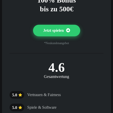
100% Bonus
bis zu 500€
Jetzt spielen
*Neukundenangebot
4.6
Gesamtwertung
Vertrauen & Fairness
5.0
Spiele & Software
5.0