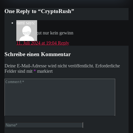
One Reply to “CryptoRush”
rami says:
eigentlich gut nur kein gewinn
11. Juli 2024 at 19:04
Reply
Schreibe einen Kommentar
Deine E-Mail-Adresse wird nicht veröffentlicht.
Erforderliche
Felder sind mit
*
markiert