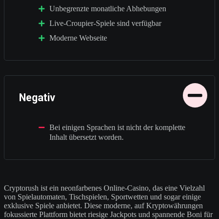
Unbegrenzte monatliche Abhebungen
Live-Croupier-Spiele sind verfügbar
Moderne Webseite
Negativ
Bei einigen Sprachen ist nicht der komplette
Inhalt übersetzt worden.
Cryptorush ist ein neonfarbenes Online-Casino, das eine Vielzahl
von Spielautomaten, Tischspielen, Sportwetten und sogar einige
exklusive Spiele anbietet. Diese moderne, auf Kryptowährungen
fokussierte Plattform bietet riesige Jackpots und spannende Boni für