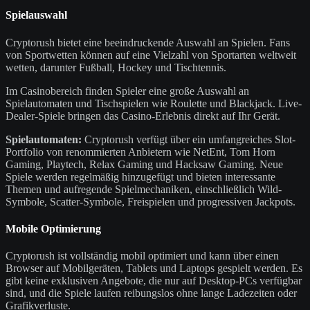
Spielauswahl
Cryptorush bietet eine beeindruckende Auswahl an Spielen. Fans
von Sportwetten können auf eine Vielzahl von Sportarten weltweit
wetten, darunter Fußball, Hockey und Tischtennis.
Im Casinobereich finden Spieler eine große Auswahl an
Spielautomaten und Tischspielen wie Roulette und Blackjack. Live-
Dealer-Spiele bringen das Casino-Erlebnis direkt auf Ihr Gerät.
Spielautomaten:
Cryptorush verfügt über ein umfangreiches Slot-
Portfolio von renommierten Anbietern wie NetEnt, Tom Horn
Gaming, Playtech, Relax Gaming und Hacksaw Gaming. Neue
Spiele werden regelmäßig hinzugefügt und bieten interessante
Themen und aufregende Spielmechaniken, einschließlich Wild-
Symbole, Scatter-Symbole, Freispielen und progressiven Jackpots.
Mobile Optimierung
Cryptorush ist vollständig mobil optimiert und kann über einen
Browser auf Mobilgeräten, Tablets und Laptops gespielt werden. Es
gibt keine exklusiven Angebote, die nur auf Desktop-PCs verfügbar
sind, und die Spiele laufen reibungslos ohne lange Ladezeiten oder
Grafikverluste.