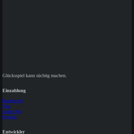
Glücksspiel kann süchtig machen.
Einzahlung
Mastercard
Visa
Apple Pay
Paysafe
Entwickler