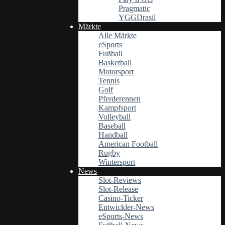
Pragmatic
YGGDrasil
Märkte
Alle Märkte
eSports
Fußball
Basketball
Motorsport
Tennis
Golf
Pferderennen
Kampfsport
Volleyball
Baseball
Handball
American Football
Rugby
Wintersport
News
Slot-Reviews
Slot-Release
Casino-Ticker
Entwickler-News
eSports-News