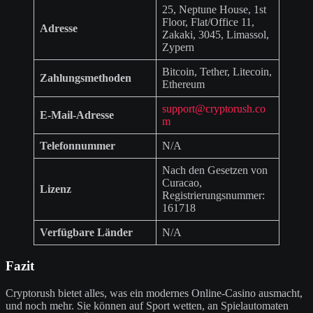
25, Neptune House, 1st
Floor, Flat/Office 11,
Adresse
Zakaki, 3045, Limassol,
Zypern
Bitcoin, Tether, Litecoin,
Zahlungsmethoden
Ethereum
support@cryptorush.co
E-Mail-Adresse
m
Telefonnummer
N/A
Nach den Gesetzen von
Curacao,
Lizenz
Registrierungsnummer:
161718
Verfügbare Länder
N/A
Fazit
Cryptorush bietet alles, was ein modernes Online-Casino ausmacht,
und noch mehr. Sie können auf Sport wetten, an Spielautomaten