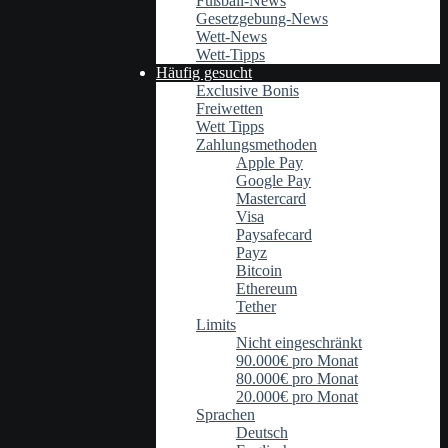
Fußball-News
Gesetzgebung-News
Wett-News
Wett-Tipps
Häufig gesucht
Exclusive Bonis
Freiwetten
Wett Tipps
Zahlungsmethoden
Apple Pay
Google Pay
Mastercard
Visa
Paysafecard
Payz
Bitcoin
Ethereum
Tether
Limits
Nicht eingeschränkt
90.000€ pro Monat
80.000€ pro Monat
20.000€ pro Monat
Sprachen
Deutsch