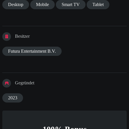
Desktop
Mobile
Smart TV
Tablet
Besitzer
Futura Entertainment B.V.
Gegründet
2023