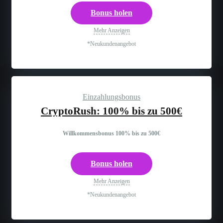
Bonus holen
Mehr Anzeigen
*Neukundenangebot
Einzahlungsbonus
CryptoRush: 100% bis zu 500€
Willkommensbonus 100% bis zu 500€
Bonus holen
Mehr Anzeigen
*Neukundenangebot