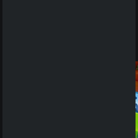
Demo spielen