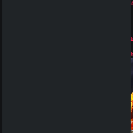
Spielautom
Viktoria
Thomas
zu
Contact
rami
zu
CryptoRus
Jens
zu
CryptoRush
200% bis
zu 2.500€
Neue Casinos
Prestige
SpinE