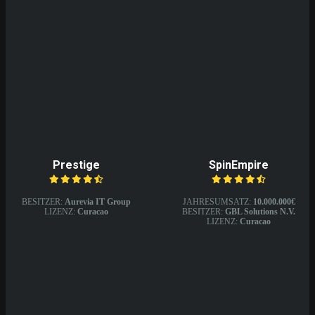
Save my name, email, and website in this
browser for the next time I comment.
Prestige
SpinEmpire
BESITZER:
Aurevia IT Group
JAHRESUMSATZ:
10.000.000€
LIZENZ:
Curacao
BESITZER:
GBL Solutions N.V.
LIZENZ:
Curacao