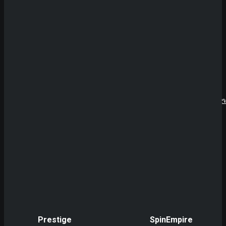
Aktuelles
SpinEmpire Casino
Review
6. Januar 2026
SpinBetter Casino
Review
19. Dezember
2025
Wyns Casino Revie
30. September
2025
QuickWin Casino
Review
30. September
2025
Prestige
SpinEmpire