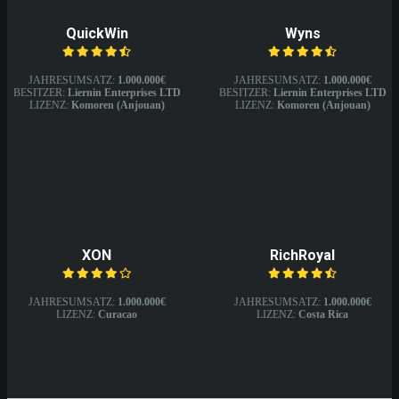
QuickWin
Wyns
JAHRESUMSATZ:
1.000.000€
JAHRESUMSATZ:
1.000.000€
BESITZER:
Liernin Enterprises LTD
BESITZER:
Liernin Enterprises LTD
LIZENZ:
Komoren (Anjouan)
LIZENZ:
Komoren (Anjouan)
XON
RichRoyal
JAHRESUMSATZ:
1.000.000€
JAHRESUMSATZ:
1.000.000€
LIZENZ:
Curacao
LIZENZ:
Costa Rica