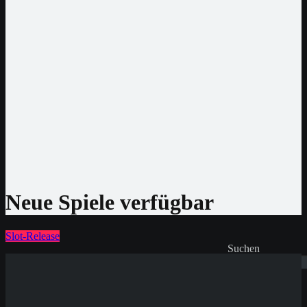
USD
CHF
CAD
BRL
Entwickler
Pragmatic Play
Play’n GO
NetEnt
Nolimit City
Hacksaw
Amatic
BGaming
BigTimeGaming
Gamomat
Neue Spiele verfügbar
Slot-Release
Suchen
In den letzten 7 Tagen wurden insgesamt 92 neue
Demos und 44 kommende Spiele von 92
verschiedenen iGaming-Anbietern zu unserer
Plattform hinzugefügt. Hier sind die neuen