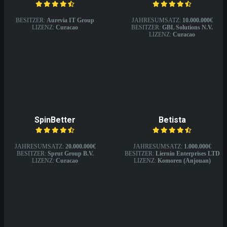
BESITZER:
Aurevia IT Group
JAHRESUMSATZ:
10.000.000€
LIZENZ:
Curacao
BESITZER:
GBL Solutions N.V.
LIZENZ:
Curacao
SpinBetter
Betista
JAHRESUMSATZ:
20.000.000€
JAHRESUMSATZ:
1.000.000€
BESITZER:
Sprut Group B.V.
BESITZER:
Liernin Enterprises LTD
LIZENZ:
Curacao
LIZENZ:
Komoren (Anjouan)