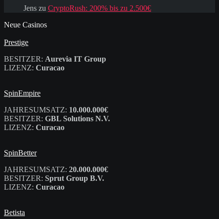
Jens
zu
CryptoRush: 200% bis zu 2.500€
Neue Casinos
Prestige
BESITZER:
Aurevia IT Group
LIZENZ:
Curacao
SpinEmpire
JAHRESUMSATZ:
10.000.000€
BESITZER:
GBL Solutions N.V.
LIZENZ:
Curacao
SpinBetter
JAHRESUMSATZ:
20.000.000€
BESITZER:
Sprut Group B.V.
LIZENZ:
Curacao
Betista