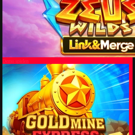
Demo spielen