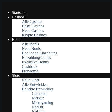
Startseite
Casinos
Alle Casinos
Beste Casinos
Neue Casinos
Krypto Casinos
Bonis
Alle Bonis
Neue Bonis
Boni ohne Einzahlung
Einzahlungsbonus
Exclusive Bonus
Cashback
Freiwetten
Slots
Neue Slots
Alle Entwickler
Beliebte Entwickler
Gamomat
Merkur
Microgaming
NetEnt
NoLimit