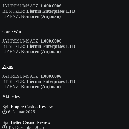
JAHRESUMSATZ:
1.000.000€
BESITZER:
Liernin Enterprises LTD
LIZENZ:
Komoren (Anjouan)
QuickWin
JAHRESUMSATZ:
1.000.000€
BESITZER:
Liernin Enterprises LTD
LIZENZ:
Komoren (Anjouan)
Wyns
JAHRESUMSATZ:
1.000.000€
BESITZER:
Liernin Enterprises LTD
LIZENZ:
Komoren (Anjouan)
Aktuelles
SpinEmpire Casino Review
6. Januar 2026
SpinBetter Casino Review
19. Dezember 2025