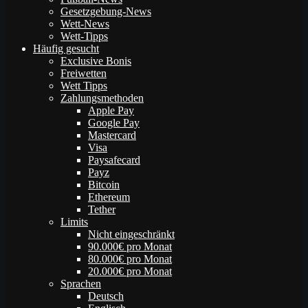
Gesetzgebung-News
Wett-News
Wett-Tipps
Häufig gesucht
Exclusive Bonis
Freiwetten
Wett Tipps
Zahlungsmethoden
Apple Pay
Google Pay
Mastercard
Visa
Paysafecard
Payz
Bitcoin
Ethereum
Tether
Limits
Nicht eingeschränkt
90.000€ pro Monat
80.000€ pro Monat
20.000€ pro Monat
Sprachen
Deutsch