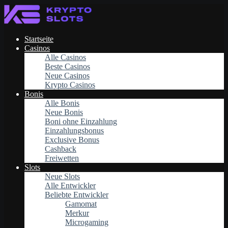
Startseite
Casinos
Alle Casinos
Beste Casinos
Neue Casinos
Krypto Casinos
Bonis
Alle Bonis
Neue Bonis
Boni ohne Einzahlung
Einzahlungsbonus
Exclusive Bonus
Cashback
Freiwetten
Slots
Neue Slots
Alle Entwickler
Beliebte Entwickler
Gamomat
Merkur
Microgaming