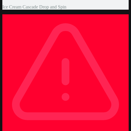
Ice Cream Cascade Drop and Spin