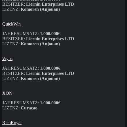
BESITZER:
Liernin Enterprises LTD
LIZENZ:
Komoren (Anjouan)
QuickWin
JAHRESUMSATZ:
1.000.000€
BESITZER:
Liernin Enterprises LTD
LIZENZ:
Komoren (Anjouan)
Wyns
JAHRESUMSATZ:
1.000.000€
BESITZER:
Liernin Enterprises LTD
LIZENZ:
Komoren (Anjouan)
XON
JAHRESUMSATZ:
1.000.000€
LIZENZ:
Curacao
RichRoyal