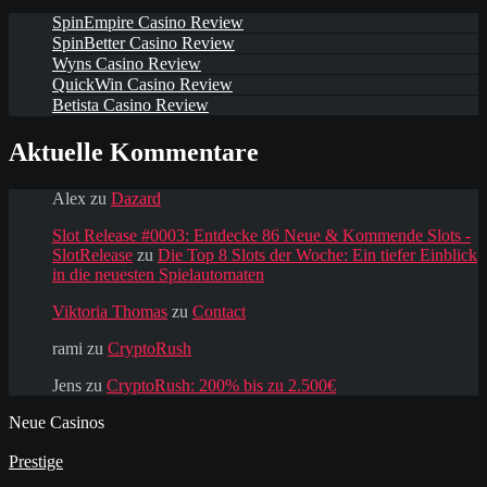
SpinEmpire Casino Review
SpinBetter Casino Review
Wyns Casino Review
QuickWin Casino Review
Betista Casino Review
Aktuelle Kommentare
Alex
zu
Dazard
Slot Release #0003: Entdecke 86 Neue & Kommende Slots -
SlotRelease
zu
Die Top 8 Slots der Woche: Ein tiefer Einblick
in die neuesten Spielautomaten
Viktoria Thomas
zu
Contact
rami
zu
CryptoRush
Jens
zu
CryptoRush: 200% bis zu 2.500€
Neue Casinos
Prestige