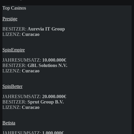
Top Casinos
Prestige
BESITZER:
Aurevia IT Group
LIZENZ:
Curacao
SpinEmpire
JAHRESUMSATZ:
10.000.000€
BESITZER:
GBL Solutions N.V.
LIZENZ:
Curacao
SpinBetter
JAHRESUMSATZ:
20.000.000€
BESITZER:
Sprut Group B.V.
LIZENZ:
Curacao
Betista
JAHRESUMSATZ:
1.000.000€