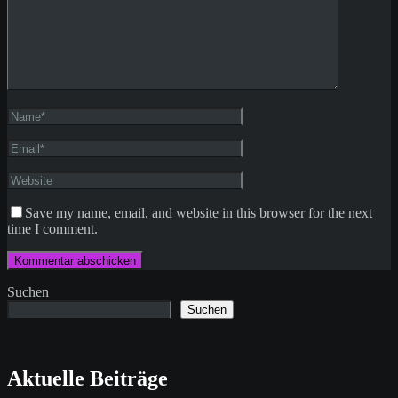
Save my name, email, and website in this browser for the next
time I comment.
Suchen
Suchen
Aktuelle Beiträge