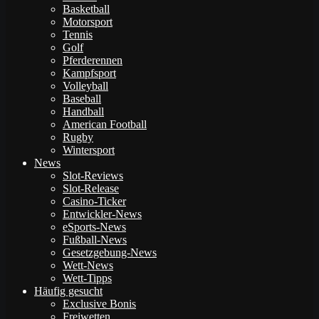
Basketball
Motorsport
Tennis
Golf
Pferderennen
Kampfsport
Volleyball
Baseball
Handball
American Football
Rugby
Wintersport
News
Slot-Reviews
Slot-Release
Casino-Ticker
Entwickler-News
eSports-News
Fußball-News
Gesetzgebung-News
Wett-News
Wett-Tipps
Häufig gesucht
Exclusive Bonis
Freiwetten