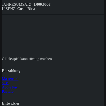
JAHRESUMSATZ:
1.000.000€
LIZENZ:
Costa Rica
Glücksspiel kann süchtig machen.
Einzahlung
Mastercard
Visa
Apple Pay
Paysafe
Entwickler