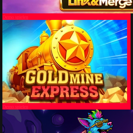
Demo spielen
Demo spielen