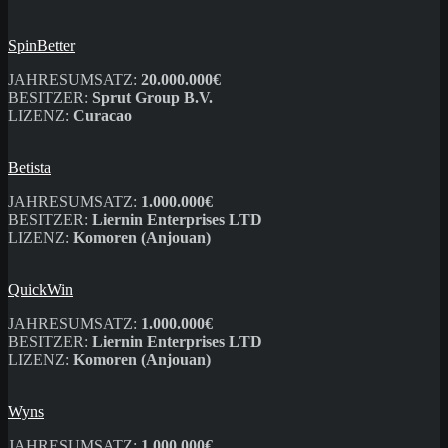
SpinBetter
JAHRESUMSATZ:
20.000.000€
BESITZER:
Sprut Group B.V.
LIZENZ:
Curacao
Betista
JAHRESUMSATZ:
1.000.000€
BESITZER:
Liernin Enterprises LTD
LIZENZ:
Komoren (Anjouan)
QuickWin
JAHRESUMSATZ:
1.000.000€
BESITZER:
Liernin Enterprises LTD
LIZENZ:
Komoren (Anjouan)
Wyns
JAHRESUMSATZ:
1.000.000€