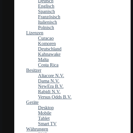
Deutsch
Englisch
Spanisch
Französisch
Italienisch
Polnisch
Lizenzen
Curacao
Komoren
Deutschland
Kahnawake
Malta
Costa Rica
Besitzer
Altacore N.V.
Dama N.V.
NewEra B.V.
Rabidi N.V.
Versus Odds B.V.
Geräte
Desktop
Mobile
Tablet
Smart TV
Währungen