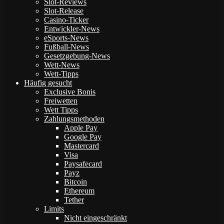
Slot-Reviews
Slot-Release
Casino-Ticker
Entwickler-News
eSports-News
Fußball-News
Gesetzgebung-News
Wett-News
Wett-Tipps
Häufig gesucht
Exclusive Bonis
Freiwetten
Wett Tipps
Zahlungsmethoden
Apple Pay
Google Pay
Mastercard
Visa
Paysafecard
Payz
Bitcoin
Ethereum
Tether
Limits
Nicht eingeschränkt