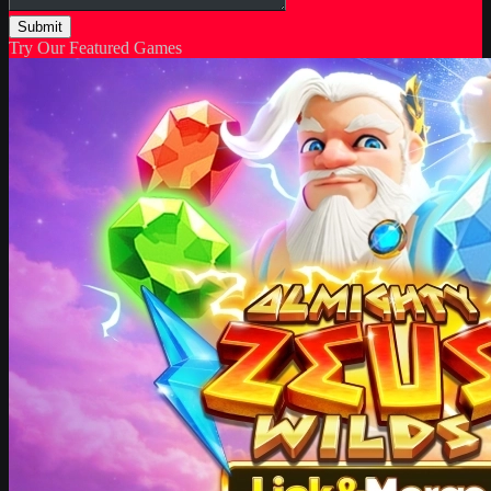
Submit
Try Our Featured Games