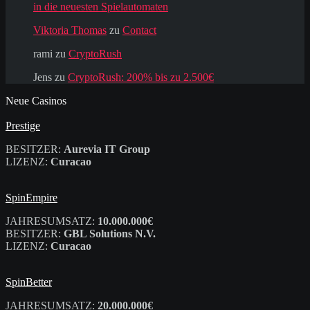
in die neuesten Spielautomaten
Viktoria Thomas
zu
Contact
rami
zu
CryptoRush
Jens
zu
CryptoRush: 200% bis zu 2.500€
Neue Casinos
Prestige
BESITZER:
Aurevia IT Group
LIZENZ:
Curacao
SpinEmpire
JAHRESUMSATZ:
10.000.000€
BESITZER:
GBL Solutions N.V.
LIZENZ:
Curacao
SpinBetter
JAHRESUMSATZ:
20.000.000€