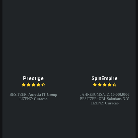
Save my name, email, and website in this
browser for the next time I comment.
Prestige
SpinEmpire
BESITZER:
Aurevia IT Group
JAHRESUMSATZ:
10.000.000€
LIZENZ:
Curacao
BESITZER:
GBL Solutions N.V.
LIZENZ:
Curacao