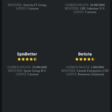
BESITZER:
Aurevia IT Group
JAHRESUMSATZ:
10.000.000€
LIZENZ:
Curacao
BESITZER:
GBL Solutions N.V.
LIZENZ:
Curacao
SpinBetter
Betista
JAHRESUMSATZ:
20.000.000€
JAHRESUMSATZ:
1.000.000€
BESITZER:
Sprut Group B.V.
BESITZER:
Liernin Enterprises LTD
LIZENZ:
Curacao
LIZENZ:
Komoren (Anjouan)