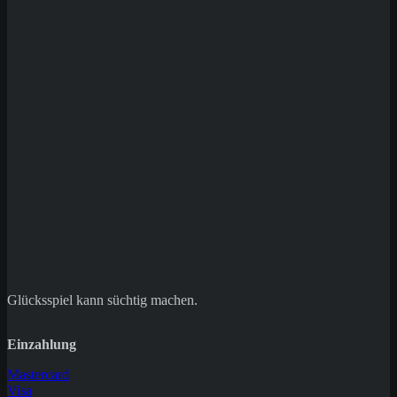
Glücksspiel kann süchtig machen.
Einzahlung
Mastercard
Visa