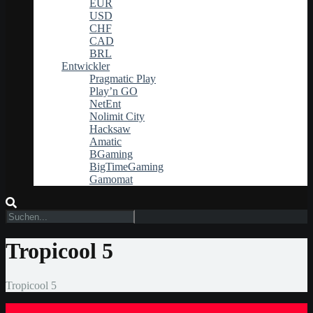
EUR
USD
CHF
CAD
BRL
Entwickler
Pragmatic Play
Play’n GO
NetEnt
Nolimit City
Hacksaw
Amatic
BGaming
BigTimeGaming
Gamomat
Tropicool 5
Tropicool 5