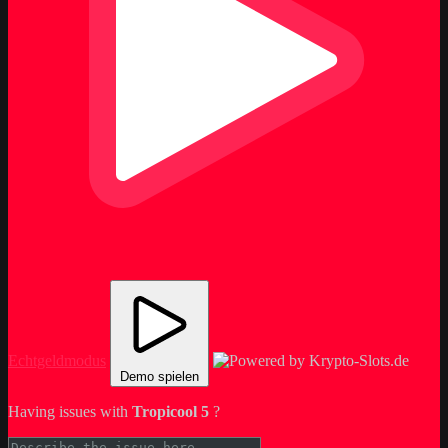
Echtgeldmodus
Demo spielen
Having issues with
Tropicool 5
?