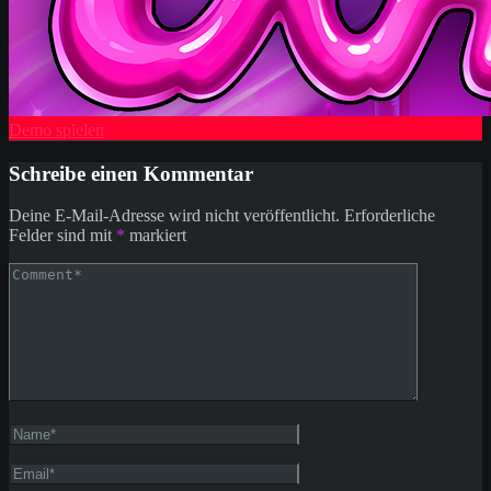
Demo spielen
Schreibe einen Kommentar
Deine E-Mail-Adresse wird nicht veröffentlicht.
Erforderliche
Felder sind mit
*
markiert