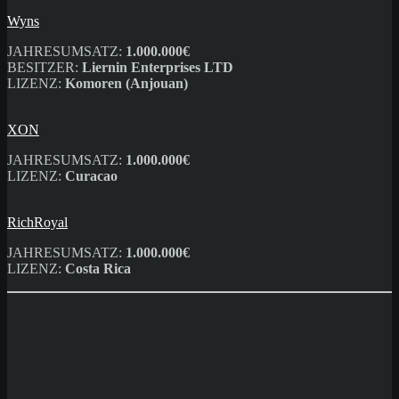
Wyns
JAHRESUMSATZ:
1.000.000€
BESITZER:
Liernin Enterprises LTD
LIZENZ:
Komoren (Anjouan)
XON
JAHRESUMSATZ:
1.000.000€
LIZENZ:
Curacao
RichRoyal
JAHRESUMSATZ:
1.000.000€
LIZENZ:
Costa Rica