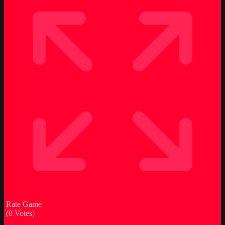
Rate Game
(
0
Votes)