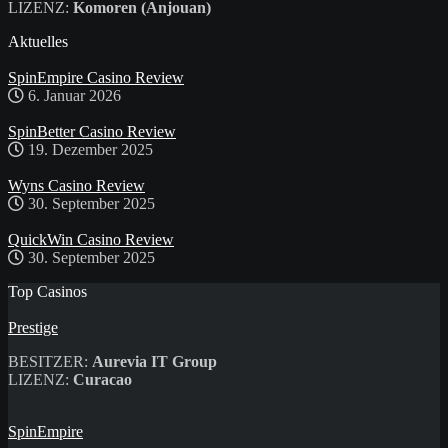
LIZENZ:
Komoren (Anjouan)
Aktuelles
SpinEmpire Casino Review
6. Januar 2026
SpinBetter Casino Review
19. Dezember 2025
Wyns Casino Review
30. September 2025
QuickWin Casino Review
30. September 2025
Top Casinos
Prestige
BESITZER:
Aurevia IT Group
LIZENZ:
Curacao
SpinEmpire