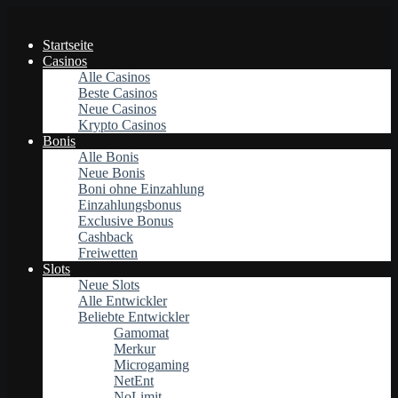
Startseite
Casinos
Alle Casinos
Beste Casinos
Neue Casinos
Krypto Casinos
Bonis
Alle Bonis
Neue Bonis
Boni ohne Einzahlung
Einzahlungsbonus
Exclusive Bonus
Cashback
Freiwetten
Slots
Neue Slots
Alle Entwickler
Beliebte Entwickler
Gamomat
Merkur
Microgaming
NetEnt
NoLimit