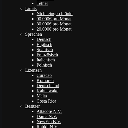
Tether
Limits
Nicht eingeschränkt
90.000€ pro Monat
80.000€ pro Monat
20.000€ pro Monat
Sprachen
Deutsch
Englisch
Spanisch
Französisch
Italienisch
Polnisch
Lizenzen
Curacao
Komoren
Deutschland
Kahnawake
Malta
Costa Rica
Besitzer
Altacore N.V.
Dama N.V.
NewEra B.V.
Rabidi N.V.