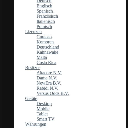
Deutsch
Englisch
Spanisch
Französisch
Italienisch
Polnisch
Lizenzen
Curacao
Komoren
Deutschland
Kahnawake
Malta
Costa Rica
Besitzer
Altacore N.V.
Dama N.V.
NewEra B.V.
Rabidi N.V.
Versus Odds B.V.
Geräte
Desktop
Mobile
Tablet
Smart TV
Währungen