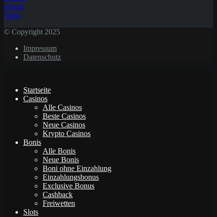
eSport
Tipps
© Copyright 2025
Impressum
Datenschutz
Startseite
Casinos
Alle Casinos
Beste Casinos
Neue Casinos
Krypto Casinos
Bonis
Alle Bonis
Neue Bonis
Boni ohne Einzahlung
Einzahlungsbonus
Exclusive Bonus
Cashback
Freiwetten
Slots