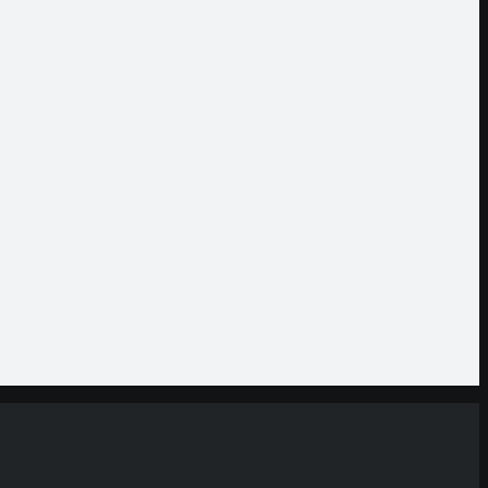
Suchen
Suchen