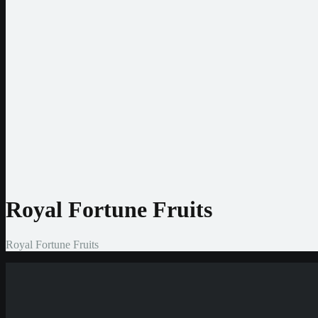
Entw
Royal Fortune Fruits
Royal Fortune Fruits