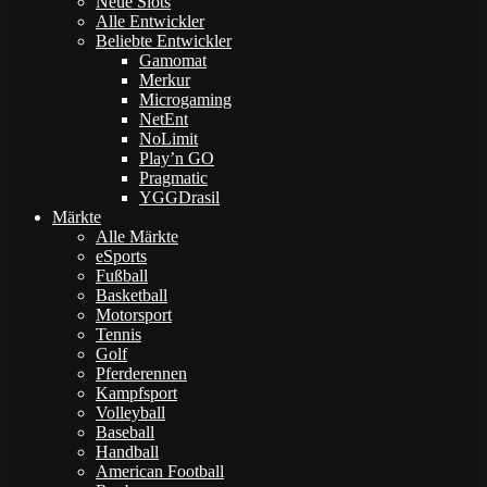
Neue Slots
Alle Entwickler
Beliebte Entwickler
Gamomat
Merkur
Microgaming
NetEnt
NoLimit
Play’n GO
Pragmatic
YGGDrasil
Märkte
Alle Märkte
eSports
Fußball
Basketball
Motorsport
Tennis
Golf
Pferderennen
Kampfsport
Volleyball
Baseball
Handball
American Football