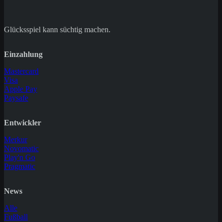
Glücksspiel kann süchtig machen.
Einzahlung
Mastercard
Visa
Apple Pay
Paysafe
Entwickler
Merkur
Novomatic
Play'n Go
Pragmatic
News
Alle
Fußball