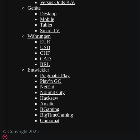
Versus Odds B.V.
Geräte
Desktop
Mobile
Tablet
Smart TV
Währungen
EUR
USD
CHF
CAD
BRL
Entwickler
Pragmatic Play
Play’n GO
NetEnt
Nolimit City
Hacksaw
Amatic
BGaming
BigTimeGaming
Gamomat
© Copyright 2025