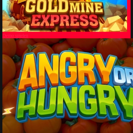
Demo spielen