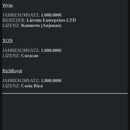
Wyns
JAHRESUMSATZ:
1.000.000€
BESITZER:
Liernin Enterprises LTD
LIZENZ:
Komoren (Anjouan)
XON
JAHRESUMSATZ:
1.000.000€
LIZENZ:
Curacao
RichRoyal
JAHRESUMSATZ:
1.000.000€
LIZENZ:
Costa Rica