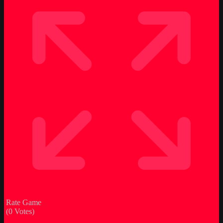
Rate Game
(
0
Votes)