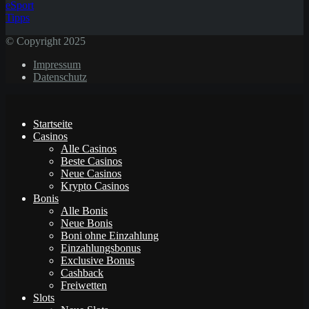
eSport
Tipps
© Copyright 2025
Impressum
Datenschutz
Startseite
Casinos
Alle Casinos
Beste Casinos
Neue Casinos
Krypto Casinos
Bonis
Alle Bonis
Neue Bonis
Boni ohne Einzahlung
Einzahlungsbonus
Exclusive Bonus
Cashback
Freiwetten
Slots