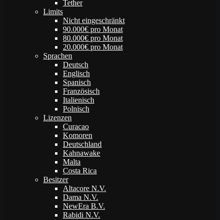
Tether
Limits
Nicht eingeschränkt
90.000€ pro Monat
80.000€ pro Monat
20.000€ pro Monat
Sprachen
Deutsch
Englisch
Spanisch
Französisch
Italienisch
Polnisch
Lizenzen
Curacao
Komoren
Deutschland
Kahnawake
Malta
Costa Rica
Besitzer
Altacore N.V.
Dama N.V.
NewEra B.V.
Rabidi N.V.