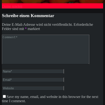
Demo spielen
Schreibe einen Kommentar
Deine E-Mail-Adresse wird nicht veröffentlicht.
Erforderliche
Felder sind mit
*
markiert
Save my name, email, and website in this browser for the next
time I comment.