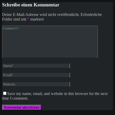
Schreibe einen Kommentar
Deine E-Mail-Adresse wird nicht veröffentlicht.
Erforderliche
Felder sind mit
*
markiert
Save my name, email, and website in this browser for the next
time I comment.