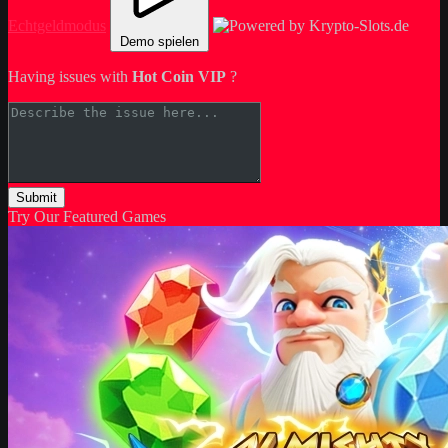
Echtgeldmodus
Demo spielen
Having issues with
Hot Coin VIP
?
Submit
Try Our Featured Games