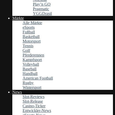
Play’n GO
Pragmatic
YGGDrasil
Märkte
Alle Märkte
eSports
Fußball
Basketball
Motorsport
Tennis
Golf
Pferderennen
Kampfsport
Volleyball
Baseball
Handball
American Football
Rugby
Wintersport
News
Slot-Reviews
Slot-Release
Casino-Ticker
Entwickler-News