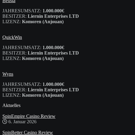
Betista
JAHRESUMSATZ:
1.000.000€
BESITZER:
Liernin Enterprises LTD
LIZENZ:
Komoren (Anjouan)
QuickWin
JAHRESUMSATZ:
1.000.000€
BESITZER:
Liernin Enterprises LTD
LIZENZ:
Komoren (Anjouan)
Wyns
JAHRESUMSATZ:
1.000.000€
BESITZER:
Liernin Enterprises LTD
LIZENZ:
Komoren (Anjouan)
Aktuelles
SpinEmpire Casino Review
6. Januar 2026
SpinBetter Casino Review