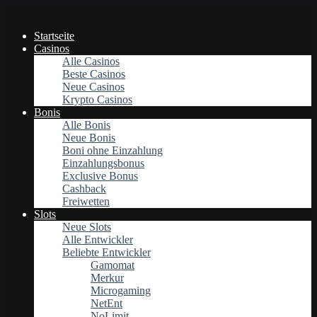
Startseite
Casinos
Alle Casinos
Beste Casinos
Neue Casinos
Krypto Casinos
Bonis
Alle Bonis
Neue Bonis
Boni ohne Einzahlung
Einzahlungsbonus
Exclusive Bonus
Cashback
Freiwetten
Slots
Neue Slots
Alle Entwickler
Beliebte Entwickler
Gamomat
Merkur
Microgaming
NetEnt
NoLimit