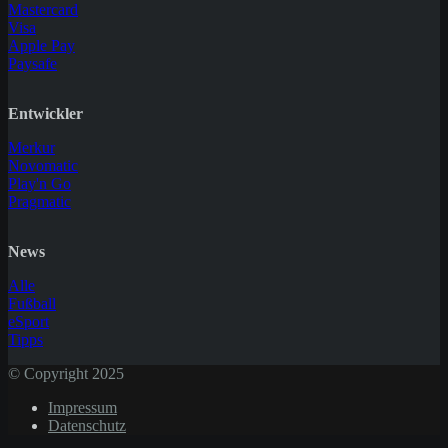
Mastercard
Visa
Apple Pay
Paysafe
Entwickler
Merkur
Novomatic
Play'n Go
Pragmatic
News
Alle
Fußball
eSport
Tipps
© Copyright 2025
Impressum
Datenschutz