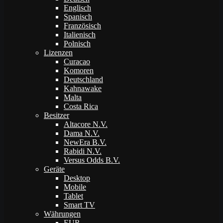
Englisch
Spanisch
Französisch
Italienisch
Polnisch
Lizenzen
Curacao
Komoren
Deutschland
Kahnawake
Malta
Costa Rica
Besitzer
Altacore N.V.
Dama N.V.
NewEra B.V.
Rabidi N.V.
Versus Odds B.V.
Geräte
Desktop
Mobile
Tablet
Smart TV
Währungen
EUR