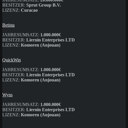
BESITZER:
Sprut Group B.V.
LIZENZ:
Curacao
Betista
JAHRESUMSATZ:
1.000.000€
BESITZER:
Liernin Enterprises LTD
LIZENZ:
Komoren (Anjouan)
QuickWin
JAHRESUMSATZ:
1.000.000€
BESITZER:
Liernin Enterprises LTD
LIZENZ:
Komoren (Anjouan)
Wyns
JAHRESUMSATZ:
1.000.000€
BESITZER:
Liernin Enterprises LTD
LIZENZ:
Komoren (Anjouan)