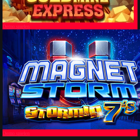
Demo spielen
Demo spielen