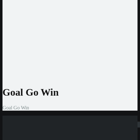
USD
CHF
CAD
BRL
Entwickler
Pragmatic Play
Play’n GO
NetEnt
Nolimit City
Hacksaw
Amatic
BGaming
BigTimeGaming
Gamomat
Goal Go Win
Goal Go Win
Suchen