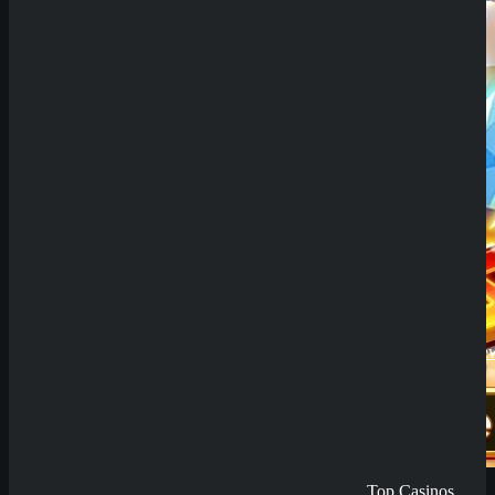
Aktuelles
SpinEmpire Casino
Review
6. Januar 2026
SpinBetter Casino
Review
19. Dezember
2025
Wyns Casino Revie
30. September
2025
QuickWin Casino
Review
30. September
2025
Demo spielen
Top Casinos