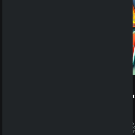
BESITZER:
JAHRES
Aurevia
10.000.0
IT
BESITZE
Group
GBL
LIZENZ:
Solution
Curacao
N.V.
LIZENZ:
Curacao
SpinBetter
Betist
JAHRESUMSATZ:
JAHRES
20.000.000€
1.000.00
BESITZER:
BESITZE