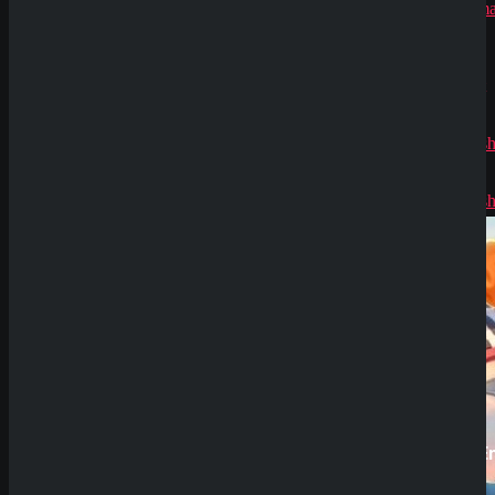
Spielautom
Viktoria
Thomas
zu
Contact
rami
zu
CryptoRus
Jens
zu
CryptoRush
200% bis
zu 2.500€
Neue Casinos
Prestige
SpinE