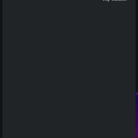
Demo spielen