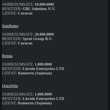
JAHRESUMSATZ:
10.000.000€
BESITZER:
GBL Solutions N.V.
LIZENZ:
Curacao
SpinBetter
JAHRESUMSATZ:
20.000.000€
BESITZER:
Sprut Group B.V.
LIZENZ:
Curacao
Betista
JAHRESUMSATZ:
1.000.000€
BESITZER:
Liernin Enterprises LTD
LIZENZ:
Komoren (Anjouan)
QuickWin
JAHRESUMSATZ:
1.000.000€
BESITZER:
Liernin Enterprises LTD
LIZENZ:
Komoren (Anjouan)