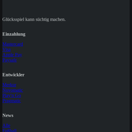
Glücksspiel kann süchtig machen.
Einzahlung
Mastercard
Visa
Apple Pay
Paysafe
Entwickler
Merkur
Novomatic
Play'n Go
Pragmatic
News
Alle
Fußball