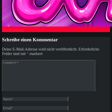
Demo spielen
Schreibe einen Kommentar
Deine E-Mail-Adresse wird nicht veröffentlicht.
Erforderliche
Felder sind mit
*
markiert