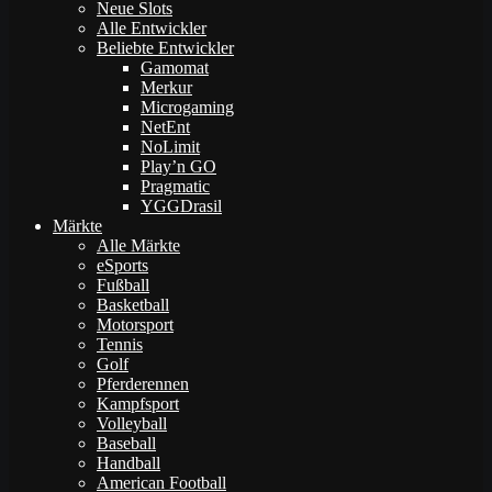
Neue Slots
Alle Entwickler
Beliebte Entwickler
Gamomat
Merkur
Microgaming
NetEnt
NoLimit
Play’n GO
Pragmatic
YGGDrasil
Märkte
Alle Märkte
eSports
Fußball
Basketball
Motorsport
Tennis
Golf
Pferderennen
Kampfsport
Volleyball
Baseball
Handball
American Football