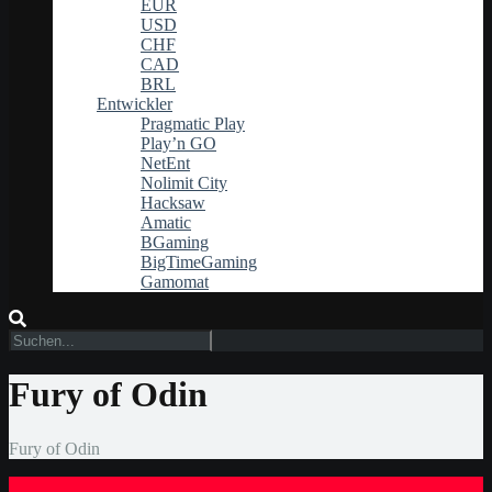
EUR
USD
CHF
CAD
BRL
Entwickler
Pragmatic Play
Play’n GO
NetEnt
Nolimit City
Hacksaw
Amatic
BGaming
BigTimeGaming
Gamomat
Fury of Odin
Fury of Odin