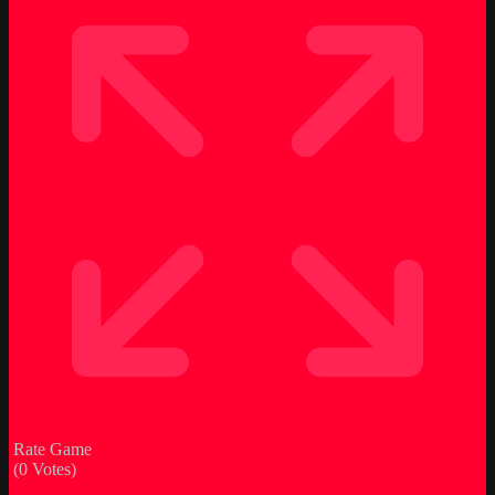
Rate Game
(
0
Votes)