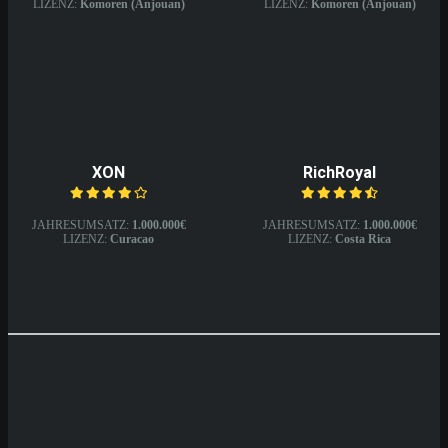
LIZENZ:
Komoren (Anjouan)
LIZENZ:
Komoren (Anjouan)
XON
RichRoyal
JAHRESUMSATZ:
1.000.000€
JAHRESUMSATZ:
1.000.000€
LIZENZ:
Curacao
LIZENZ:
Costa Rica