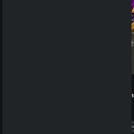
BESITZER:
JAHRES
Aurevia
10.000.0
IT
BESITZE
Group
GBL
LIZENZ:
Solution
Curacao
N.V.
LIZENZ:
Curacao
SpinBetter
Betist
JAHRESUMSATZ:
JAHRES
20.000.000€
1.000.00
BESITZER:
BESITZE