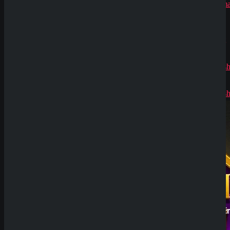
Spielautom
Viktoria
Thomas
zu
Contact
rami
zu
CryptoRus
Jens
zu
CryptoRush
200% bis
zu 2.500€
Neue Casinos
Prestige
SpinE