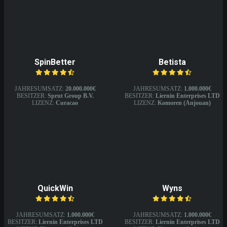
SpinBetter
Betista
JAHRESUMSATZ:
20.000.000€
JAHRESUMSATZ:
1.000.000€
BESITZER:
Sprut Group B.V.
BESITZER:
Liernin Enterprises LTD
LIZENZ:
Curacao
LIZENZ:
Komoren (Anjouan)
QuickWin
Wyns
JAHRESUMSATZ:
1.000.000€
JAHRESUMSATZ:
1.000.000€
BESITZER:
Liernin Enterprises LTD
BESITZER:
Liernin Enterprises LTD