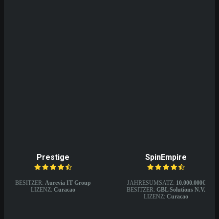
Save my name, email, and website in this
browser for the next time I comment.
Prestige
SpinEmpire
BESITZER:
Aurevia IT Group
JAHRESUMSATZ:
10.000.000€
LIZENZ:
Curacao
BESITZER:
GBL Solutions N.V.
LIZENZ:
Curacao