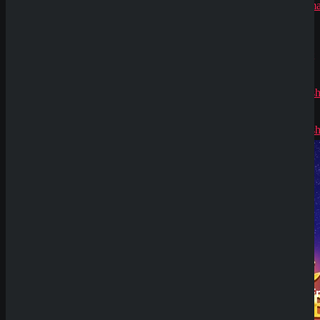
Spielautom
Viktoria
Thomas
zu
Contact
rami
zu
CryptoRus
Jens
zu
CryptoRush
200% bis
zu 2.500€
Neue Casinos
Prestige
SpinE