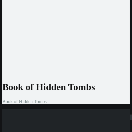
USD
CHF
CAD
BRL
Entwickler
Pragmatic Play
Play’n GO
NetEnt
Nolimit City
Hacksaw
Amatic
BGaming
BigTimeGaming
Gamomat
Book of Hidden Tombs
Book of Hidden Tombs
Suchen