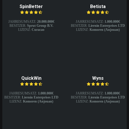
SpinBetter
Betista
JAHRESUMSATZ:
20.000.000€
JAHRESUMSATZ:
1.000.000€
BESITZER:
Sprut Group B.V.
BESITZER:
Liernin Enterprises LTD
LIZENZ:
Curacao
LIZENZ:
Komoren (Anjouan)
QuickWin
Wyns
JAHRESUMSATZ:
1.000.000€
JAHRESUMSATZ:
1.000.000€
BESITZER:
Liernin Enterprises LTD
BESITZER:
Liernin Enterprises LTD
LIZENZ:
Komoren (Anjouan)
LIZENZ:
Komoren (Anjouan)