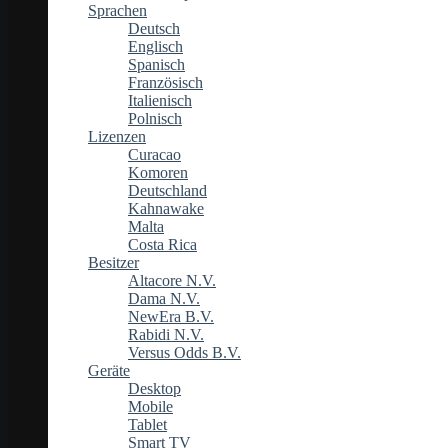
Sprachen
Deutsch
Englisch
Spanisch
Französisch
Italienisch
Polnisch
Lizenzen
Curacao
Komoren
Deutschland
Kahnawake
Malta
Costa Rica
Besitzer
Altacore N.V.
Dama N.V.
NewEra B.V.
Rabidi N.V.
Versus Odds B.V.
Geräte
Desktop
Mobile
Tablet
Smart TV