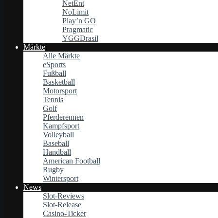
NetEnt
NoLimit
Play’n GO
Pragmatic
YGGDrasil
Märkte
Alle Märkte
eSports
Fußball
Basketball
Motorsport
Tennis
Golf
Pferderennen
Kampfsport
Volleyball
Baseball
Handball
American Football
Rugby
Wintersport
News
Slot-Reviews
Slot-Release
Casino-Ticker