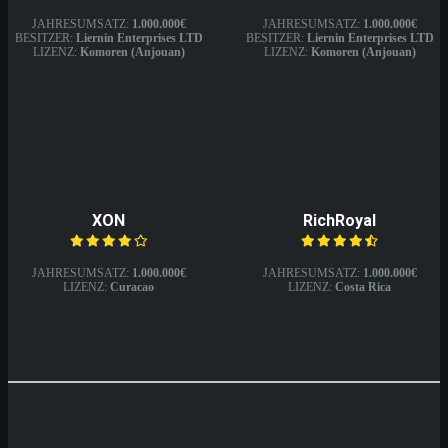
JAHRESUMSATZ:
1.000.000€
JAHRESUMSATZ:
1.000.000€
BESITZER:
Liernin Enterprises LTD
BESITZER:
Liernin Enterprises LTD
LIZENZ:
Komoren (Anjouan)
LIZENZ:
Komoren (Anjouan)
XON
RichRoyal
JAHRESUMSATZ:
1.000.000€
JAHRESUMSATZ:
1.000.000€
LIZENZ:
Curacao
LIZENZ:
Costa Rica