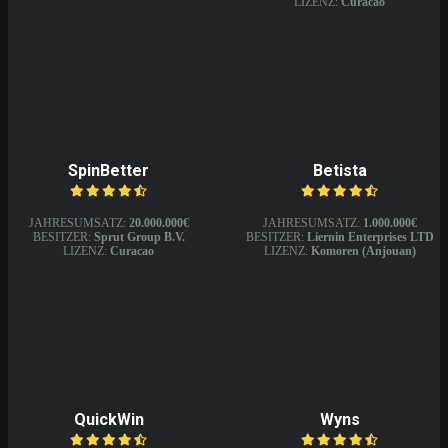
LIZENZ:
Curacao
SpinBetter
Betista
JAHRESUMSATZ:
20.000.000€
JAHRESUMSATZ:
1.000.000€
BESITZER:
Sprut Group B.V.
BESITZER:
Liernin Enterprises LTD
LIZENZ:
Curacao
LIZENZ:
Komoren (Anjouan)
QuickWin
Wyns