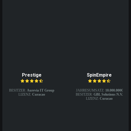
Save my name, email, and website in this
browser for the next time I comment.
Prestige
SpinEmpire
BESITZER:
Aurevia IT Group
JAHRESUMSATZ:
10.000.000€
LIZENZ:
Curacao
BESITZER:
GBL Solutions N.V.
LIZENZ:
Curacao