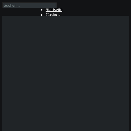
Startseite
Casinos
Alle Casinos
Beste Casinos
Neue Casinos
Krypto Casinos
Bonis
Alle Bonis
Neue Bonis
Boni ohne Einzahlung
Einzahlungsbonus
Exclusive Bonus
Cashback
Freiwetten
Slots
Neue Slots
Alle Entwickler
Beliebte Entwickler
Gamomat
Merkur
Microgaming
NetEnt
NoLimit
Play’n GO