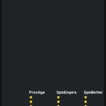
Save my name, email, and website in this
browser for the next time I comment.
Prestige
SpinEmpire
SpinBetter