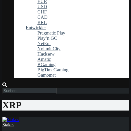
EUR
USD
CHF
CAD
BRL
Entwickler
Pragmatic Play
Play’n GO
NetEnt
Nolimit City
Hacksaw
Amatic
BGaming
BigTimeGaming
Gamomat
XRP
Stakes