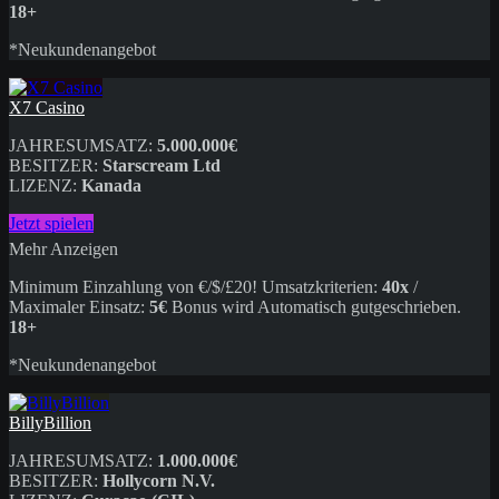
18+
*Neukundenangebot
X7 Casino
JAHRESUMSATZ:
5.000.000€
BESITZER:
Starscream Ltd
LIZENZ:
Kanada
Jetzt spielen
Mehr Anzeigen
Minimum Einzahlung von €/$/£20! Umsatzkriterien:
40x
/
Maximaler Einsatz:
5€
Bonus wird Automatisch gutgeschrieben.
18+
*Neukundenangebot
BillyBillion
JAHRESUMSATZ:
1.000.000€
BESITZER:
Hollycorn N.V.