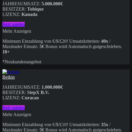
JAHRESUMSATZ:
5.000.000€
BESITZER:
Tobique
LIZENZ:
Kanada
Jetzt spielen
Mehr Anzeigen
Minimum Einzahlung von €/$/£20! Umsatzkriterien:
40x
/
Maximaler Einsatz:
5€
Bonus wird Automatisch gutgeschrieben.
18+
*Neukundenangebot
Betkin
JAHRESUMSATZ:
1.000.000€
BESITZER:
StepX B.V.
LIZENZ:
Curacao
Jetzt spielen
Mehr Anzeigen
Minimum Einzahlung von €/$/£10! Umsatzkriterien:
35x
/
Maximaler Einsatz:
5€
Bonus wird Automatisch gutgeschrieben.