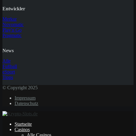
Entwickler
Merkur
Novomatic
Play'n Go
Pragmatic
News
Alle
Fußball
eSport
Tipps
© Copyright 2025
Impressum
Datenschutz
Startseite
Casinos
Alle Casinos