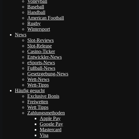
Volleyball
Baseball
Handball
American Football
Rugby
Wintersport
News
Slot-Reviews
Slot-Release
Casino-Ticker
Entwickler-News
eSports-News
Fußball-News
Gesetzgebung-News
Wett-News
Wett-Tipps
Häufig gesucht
Exclusive Bonis
Freiwetten
Wett Tipps
Zahlungsmethoden
Apple Pay
Google Pay
Mastercard
Visa