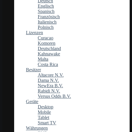
Deutsch
Englisch
Spanisch
Französisch
Italienisch
Polnisch
Lizenzen
Curacao
Komoren
Deutschland
Kahnawake
Malta
Costa Rica
Besitzer
Altacore N.V.
Dama N.V.
NewEra B.V.
Rabidi N.V.
Versus Odds B.V.
Geräte
Desktop
Mobile
Tablet
Smart TV
Währungen