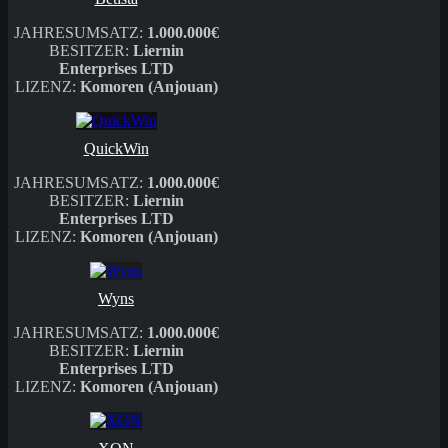
JAHRESUMSATZ:
1.000.000€
BESITZER:
Liernin
Enterprises LTD
LIZENZ:
Komoren (Anjouan)
QuickWin
JAHRESUMSATZ:
1.000.000€
BESITZER:
Liernin
Enterprises LTD
LIZENZ:
Komoren (Anjouan)
Wyns
JAHRESUMSATZ:
1.000.000€
BESITZER:
Liernin
Enterprises LTD
LIZENZ:
Komoren (Anjouan)