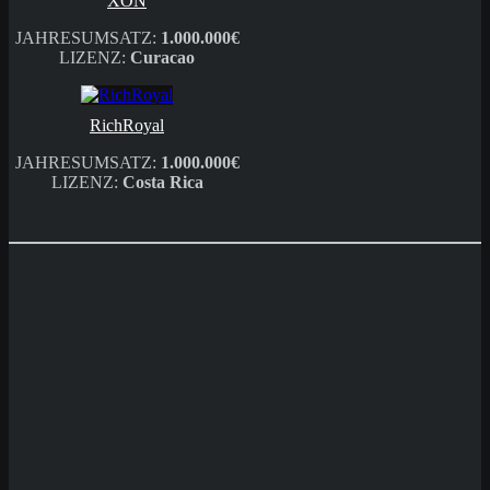
XON
JAHRESUMSATZ:
1.000.000€
LIZENZ:
Curacao
RichRoyal
JAHRESUMSATZ:
1.000.000€
LIZENZ:
Costa Rica