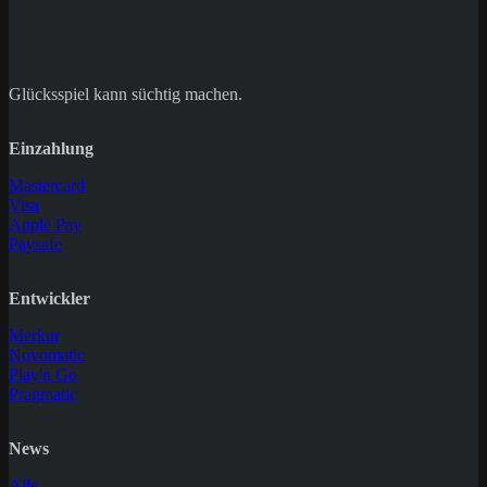
Glücksspiel kann süchtig machen.
Einzahlung
Mastercard
Visa
Apple Pay
Paysafe
Entwickler
Merkur
Novomatic
Play'n Go
Pragmatic
News
Alle