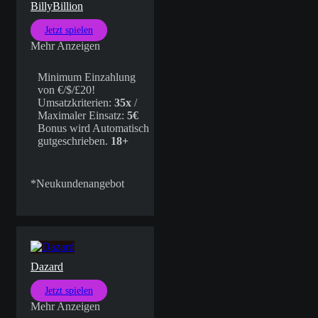
BillyBillion
Jetzt spielen
Mehr Anzeigen
Minimum Einzahlung
von €/$/£20!
Umsatzkriterien:
35x
/
Maximaler Einsatz:
5€
Bonus wird Automatisch
gutgeschrieben.
18+
*Neukundenangebot
Dazard
Jetzt spielen
Mehr Anzeigen