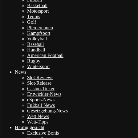
Basketball
Motorsport
Tennis
Golf
Pferderennen
Kampfsport
Volleyball
Baseball
Handball
American Football
Rugby
Wintersport
News
Slot-Reviews
Slot-Release
Casino-Ticker
Entwickler-News
eSports-News
Fußball-News
Gesetzgebung-News
Wett-News
Wett-Tipps
Häufig gesucht
Exclusive Bonis