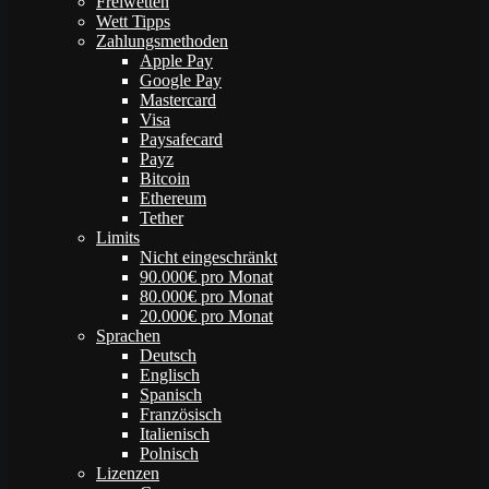
Freiwetten
Wett Tipps
Zahlungsmethoden
Apple Pay
Google Pay
Mastercard
Visa
Paysafecard
Payz
Bitcoin
Ethereum
Tether
Limits
Nicht eingeschränkt
90.000€ pro Monat
80.000€ pro Monat
20.000€ pro Monat
Sprachen
Deutsch
Englisch
Spanisch
Französisch
Italienisch
Polnisch
Lizenzen