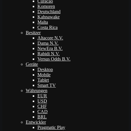
Curacao
Komoren
Deutschland
Kahnawake
Malta
Costa Rica
Besitzer
Altacore N.V.
Dama N.V.
NewEra B.V.
Rabidi N.V.
Versus Odds B.V.
Geräte
Desktop
Mobile
Tablet
Smart TV
Währungen
EUR
USD
CHF
CAD
BRL
Entwickler
Pragmatic Play