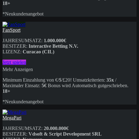
18+
*Neukundenangebot
FanSport
JAHRESUMSATZ:
1.000.000€
BESITZER:
Interactive Betting N.V.
LIZENZ:
Curacao (CIL)
Jetzt spielen
Mehr Anzeigen
Minimum Einzahlung von €/$/£20! Umsatzkriterien:
35x
/
Maximaler Einsatz:
5€
Bonus wird Automatisch gutgeschrieben.
18+
*Neukundenangebot
MegaPari
JAHRESUMSATZ:
20.000.000€
BESITZER:
Vdsoft & Script Development SRL