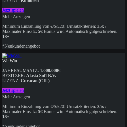
LIZENZ:
Komoren
Jetzt spielen
Mehr Anzeigen
Minimum Einzahlung von €/$/£20! Umsatzkriterien:
35x
/
Maximaler Einsatz:
5€
Bonus wird Automatisch gutgeschrieben.
18+
*Neukundenangebot
WinWin
JAHRESUMSATZ:
1.000.000€
BESITZER:
Alasia Soft B.V.
LIZENZ:
Curacao (CIL)
Jetzt spielen
Mehr Anzeigen
Minimum Einzahlung von €/$/£20! Umsatzkriterien:
35x
/
Maximaler Einsatz:
5€
Bonus wird Automatisch gutgeschrieben.
18+
*Neukundenangebot