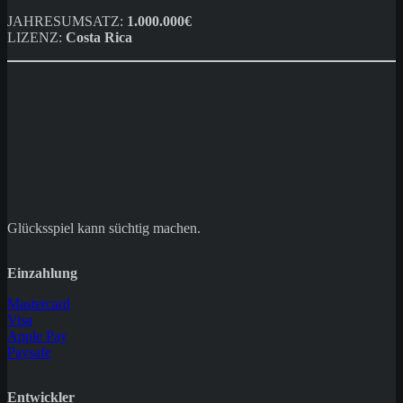
JAHRESUMSATZ:
1.000.000€
LIZENZ:
Costa Rica
Glücksspiel kann süchtig machen.
Einzahlung
Mastercard
Visa
Apple Pay
Paysafe
Entwickler