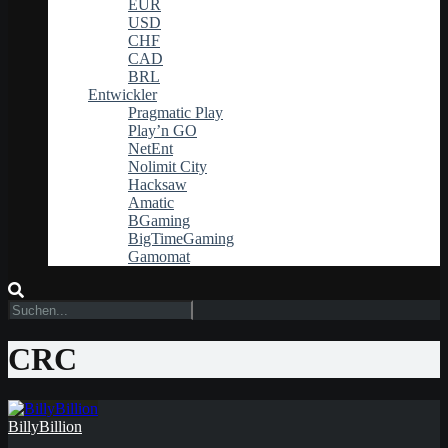
EUR
USD
CHF
CAD
BRL
Entwickler
Pragmatic Play
Play’n GO
NetEnt
Nolimit City
Hacksaw
Amatic
BGaming
BigTimeGaming
Gamomat
CRC
BillyBillion