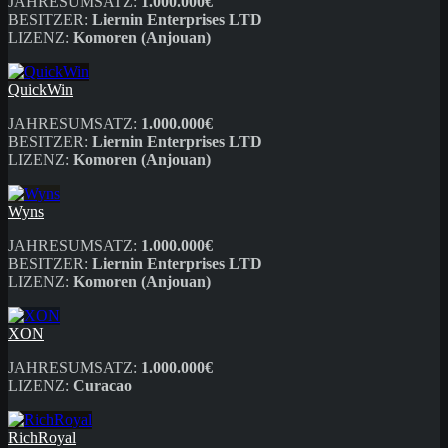
JAHRESUMSATZ:
1.000.000€
BESITZER:
Liernin Enterprises LTD
LIZENZ:
Komoren (Anjouan)
QuickWin
JAHRESUMSATZ:
1.000.000€
BESITZER:
Liernin Enterprises LTD
LIZENZ:
Komoren (Anjouan)
Wyns
JAHRESUMSATZ:
1.000.000€
BESITZER:
Liernin Enterprises LTD
LIZENZ:
Komoren (Anjouan)
XON
JAHRESUMSATZ:
1.000.000€
LIZENZ:
Curacao
RichRoyal