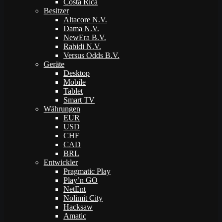
Costa Rica
Besitzer
Altacore N.V.
Dama N.V.
NewEra B.V.
Rabidi N.V.
Versus Odds B.V.
Geräte
Desktop
Mobile
Tablet
Smart TV
Währungen
EUR
USD
CHF
CAD
BRL
Entwickler
Pragmatic Play
Play’n GO
NetEnt
Nolimit City
Hacksaw
Amatic