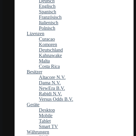
Deutsch
Englisch
Spanisch
Französisch
Italienisch
Polnisch
Lizenzen
Curacao
Komoren
Deutschland
Kahnawake
Malta
Costa Rica
Besitzer
Altacore N.V.
Dama N.V.
NewEra B.V.
Rabidi N.V.
Versus Odds B.V.
Geräte
Desktop
Mobile
Tablet
Smart TV
Währungen