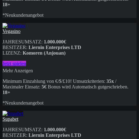
18+
*Neukundenangebot
Vegasino
JAHRESUMSATZ:
1.000.000€
BESITZER:
Liernin Enterprises LTD
LIZENZ:
Komoren (Anjouan)
Jetzt spielen
Mehr Anzeigen
Minimum Einzahlung von €/$/£10! Umsatzkriterien:
35x
/
Maximaler Einsatz:
5€
Bonus wird Automatisch gutgeschrieben.
18+
*Neukundenangebot
Supabet
JAHRESUMSATZ:
1.000.000€
BESITZER:
Liernin Enterprises LTD