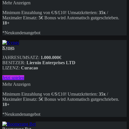
Mehr Anzeigen
Minimum Einzahlung von €/$/£10! Umsatzkriterien:
35x
/
Maximaler Einsatz:
5€
Bonus wird Automatisch gutgeschrieben.
18+
*Neukundenangebot
Kyngs
JAHRESUMSATZ:
1.000.000€
BESITZER:
Liernin Enterprises LTD
LIZENZ:
Curacao
Jetzt spielen
Mehr Anzeigen
Minimum Einzahlung von €/$/£10! Umsatzkriterien:
35x
/
Maximaler Einsatz:
5€
Bonus wird Automatisch gutgeschrieben.
18+
*Neukundenangebot