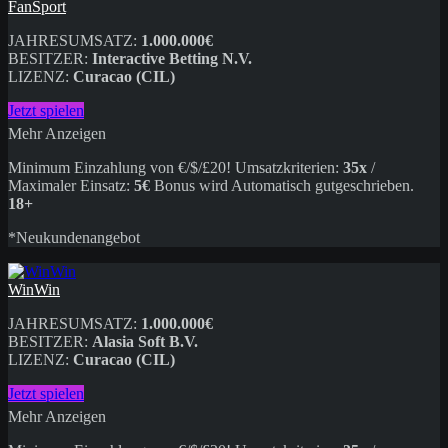
FanSport
JAHRESUMSATZ:
1.000.000€
BESITZER:
Interactive Betting N.V.
LIZENZ:
Curacao (CIL)
Jetzt spielen
Mehr Anzeigen
Minimum Einzahlung von €/$/£20! Umsatzkriterien:
35x
/
Maximaler Einsatz:
5€
Bonus wird Automatisch gutgeschrieben.
18+
*Neukundenangebot
WinWin
JAHRESUMSATZ:
1.000.000€
BESITZER:
Alasia Soft B.V.
LIZENZ:
Curacao (CIL)
Jetzt spielen
Mehr Anzeigen