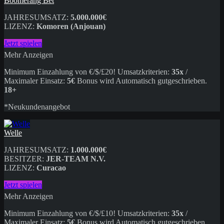
Boomerang Bet
JAHRESUMSATZ:
5.000.000€
LIZENZ:
Komoren (Anjouan)
Jetzt spielen
Mehr Anzeigen
Minimum Einzahlung von €/$/£20! Umsatzkriterien:
35x
/
Maximaler Einsatz:
5€
Bonus wird Automatisch gutgeschrieben.
18+
*Neukundenangebot
Welle
JAHRESUMSATZ:
1.000.000€
BESITZER:
JER-TEAM N.V.
LIZENZ:
Curacao
Jetzt spielen
Mehr Anzeigen
Minimum Einzahlung von €/$/£10! Umsatzkriterien:
35x
/
Maximaler Einsatz:
5€
Bonus wird Automatisch gutgeschrieben.