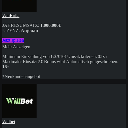
WinRolla
JAHRESUMSATZ:
1.000.000€
LIZENZ:
Anjouan
Jetzt spielen
Mehr Anzeigen
Minimum Einzahlung von €/$/£10! Umsatzkriterien:
35x
/
Maximaler Einsatz:
5€
Bonus wird Automatisch gutgeschrieben.
18+
*Neukundenangebot
Willbet