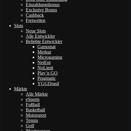
Einzahlungsbonus
Exclusive Bonus
Cashback
Freiwetten
Slots
Neue Slots
Alle Entwickler
Beliebte Entwickler
Gamomat
Merkur
Microgaming
NetEnt
NoLimit
Play’n GO
Pragmatic
YGGDrasil
Märkte
Alle Märkte
eSports
Fußball
Basketball
Motorsport
Tennis
Golf
Pferderennen