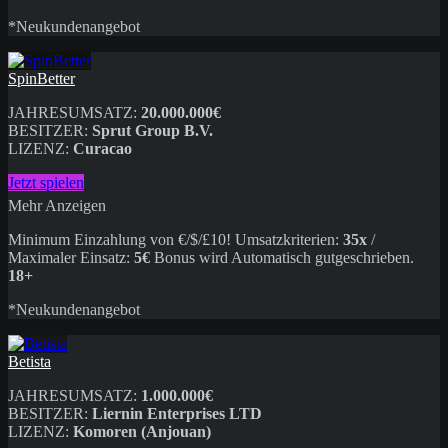
*Neukundenangebot
SpinBetter
JAHRESUMSATZ:
20.000.000€
BESITZER:
Sprut Group B.V.
LIZENZ:
Curacao
Jetzt spielen
Mehr Anzeigen
Minimum Einzahlung von €/$/£10! Umsatzkriterien:
35x
/
Maximaler Einsatz:
5€
Bonus wird Automatisch gutgeschrieben.
18+
*Neukundenangebot
Betista
JAHRESUMSATZ:
1.000.000€
BESITZER:
Liernin Enterprises LTD
LIZENZ:
Komoren (Anjouan)