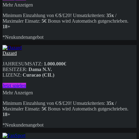
Mehr Anzeigen
Minimum Einzahlung von €/$/£20! Umsatzkriterien:
35x
/
Maximaler Einsatz:
5€
Bonus wird Automatisch gutgeschrieben.
18+
*Neukundenangebot
Dazard
JAHRESUMSATZ:
1.000.000€
BESITZER:
Dama N.V.
LIZENZ:
Curacao (CIL)
Jetzt spielen
Mehr Anzeigen
Minimum Einzahlung von €/$/£20! Umsatzkriterien:
35x
/
Maximaler Einsatz:
5€
Bonus wird Automatisch gutgeschrieben.
18+
*Neukundenangebot