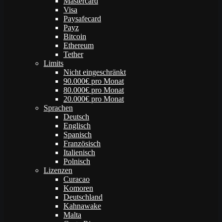
Mastercard
Visa
Paysafecard
Payz
Bitcoin
Ethereum
Tether
Limits
Nicht eingeschränkt
90.000€ pro Monat
80.000€ pro Monat
20.000€ pro Monat
Sprachen
Deutsch
Englisch
Spanisch
Französisch
Italienisch
Polnisch
Lizenzen
Curacao
Komoren
Deutschland
Kahnawake
Malta