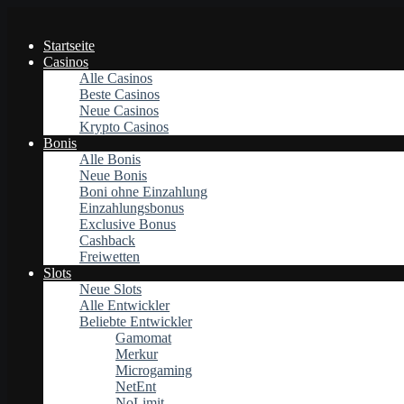
Startseite
Casinos
Alle Casinos
Beste Casinos
Neue Casinos
Krypto Casinos
Bonis
Alle Bonis
Neue Bonis
Boni ohne Einzahlung
Einzahlungsbonus
Exclusive Bonus
Cashback
Freiwetten
Slots
Neue Slots
Alle Entwickler
Beliebte Entwickler
Gamomat
Merkur
Microgaming
NetEnt
NoLimit