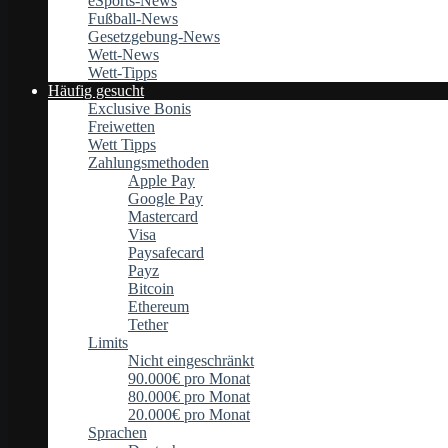
eSports-News
Fußball-News
Gesetzgebung-News
Wett-News
Wett-Tipps
Häufig gesucht
Exclusive Bonis
Freiwetten
Wett Tipps
Zahlungsmethoden
Apple Pay
Google Pay
Mastercard
Visa
Paysafecard
Payz
Bitcoin
Ethereum
Tether
Limits
Nicht eingeschränkt
90.000€ pro Monat
80.000€ pro Monat
20.000€ pro Monat
Sprachen