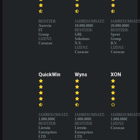
BESITZER:
JAHRESUMSATZ:
JAHRESUMSATZ
Aurevia
10.000.000€
20.000.000€
IT
BESITZER:
BESITZER:
Group
GBL
Sprut
LIZENZ:
Solutions
Group
Curacao
N.V.
B.V.
LIZENZ:
LIZENZ:
Curacao
Curacao
QuickWin
Wyns
XON
JAHRESUMSATZ:
JAHRESUMSATZ:
JAHRESUMSATZ
1.000.000€
1.000.000€
1.000.000€
BESITZER:
BESITZER:
LIZENZ:
Liernin
Liernin
Curacao
Enterprises
Enterprises
LTD
LTD