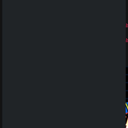
Thomas
zu
Contact
rami
zu
CryptoRus
Jens
zu
CryptoRush
200% bis
zu 2.500€
Neue Casinos