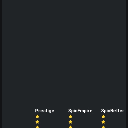
Save my name, email, and website in this
browser for the next time I comment.
Prestige
SpinEmpire
SpinBetter