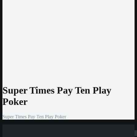
USD
CHF
CAD
BRL
Entwickler
Pragmatic Play
Play’n GO
NetEnt
Nolimit City
Hacksaw
Amatic
BGaming
BigTimeGaming
Gamomat
Super Times Pay Ten Play
Poker
Super Times Pay Ten Play Poker
Suchen