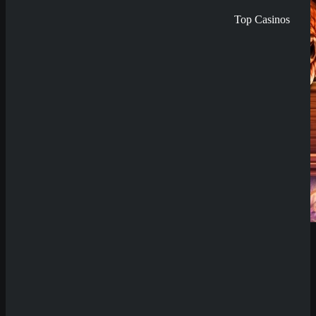
2025
Top Casinos
Demo spielen
Schreibe einen Kommentar
Deine E-Mail-Adresse wird nicht
veröffentlicht.
Erforderliche Felder sind mit
*
markiert