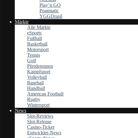
Play’n GO
Pragmatic
YGGDrasil
Märkte
Alle Märkte
eSports
Fußball
Basketball
Motorsport
Tennis
Golf
Pferderennen
Kampfsport
Volleyball
Baseball
Handball
American Football
Rugby
Wintersport
News
Slot-Reviews
Slot-Release
Casino-Ticker
Entwickler-News