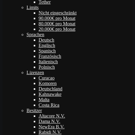
Tether
Limits
Nicht eingeschränkt
90.000€ pro Monat
80.000€ pro Monat
20.000€ pro Monat
Sprachen
Deutsch
Englisch
Spanisch
Französisch
Italienisch
Polnisch
Lizenzen
Curacao
Komoren
Deutschland
Kahnawake
Malta
Costa Rica
Besitzer
Altacore N.V.
Dama N.V.
NewEra B.V.
Rabidi N.V.