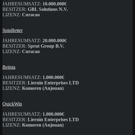
JAHRESUMSATZ:
10.000.000€
BESITZER:
GBL Solutions N.V.
LIZENZ:
Curacao
SpinBetter
JAHRESUMSATZ:
20.000.000€
BESITZER:
Sprut Group B.V.
LIZENZ:
Curacao
Betista
JAHRESUMSATZ:
1.000.000€
BESITZER:
Liernin Enterprises LTD
LIZENZ:
Komoren (Anjouan)
QuickWin
JAHRESUMSATZ:
1.000.000€
BESITZER:
Liernin Enterprises LTD
LIZENZ:
Komoren (Anjouan)