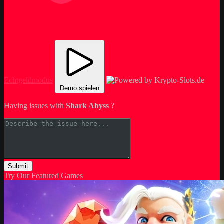
Echtgeldmodus
Demo spielen
Having issues with
Shark Abyss
?
Submit
Try Our Featured Games