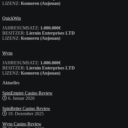
LIZENZ:
Komoren (Anjouan)
QuickWin
JAHRESUMSATZ:
1.000.000€
BESITZER:
Liernin Enterprises LTD
LIZENZ:
Komoren (Anjouan)
Wyns
JAHRESUMSATZ:
1.000.000€
BESITZER:
Liernin Enterprises LTD
LIZENZ:
Komoren (Anjouan)
Aktuelles
SpinEmpire Casino Review
6. Januar 2026
SpinBetter Casino Review
19. Dezember 2025
Wyns Casino Review