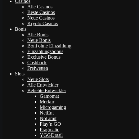
Casinos
Alle Casinos
Beste Casinos
Neue Casinos
Krypto Casinos
Bonis
Alle Bonis
Neue Bonis
Boni ohne Einzahlung
Einzahlungsbonus
Exclusive Bonus
Cashback
Freiwetten
Slots
Neue Slots
Alle Entwickler
Beliebte Entwickler
Gamomat
Merkur
Microgaming
NetEnt
NoLimit
Play’n GO
Pragmatic
YGGDrasil