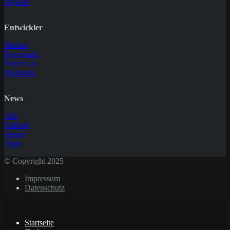
Paysafe
Entwickler
Merkur
Novomatic
Play'n Go
Pragmatic
News
Alle
Fußball
eSport
Tipps
© Copyright 2025
Impressum
Datenschutz
Startseite