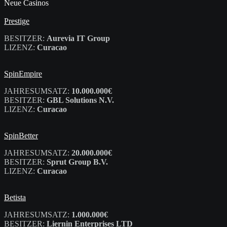
Neue Casinos
Prestige
BESITZER:
Aurevia IT Group
LIZENZ:
Curacao
SpinEmpire
JAHRESUMSATZ:
10.000.000€
BESITZER:
GBL Solutions N.V.
LIZENZ:
Curacao
SpinBetter
JAHRESUMSATZ:
20.000.000€
BESITZER:
Sprut Group B.V.
LIZENZ:
Curacao
Betista
JAHRESUMSATZ:
1.000.000€
BESITZER:
Liernin Enterprises LTD