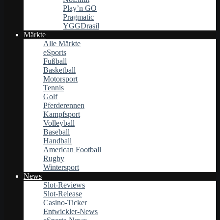
Play’n GO
Pragmatic
YGGDrasil
Märkte
Alle Märkte
eSports
Fußball
Basketball
Motorsport
Tennis
Golf
Pferderennen
Kampfsport
Volleyball
Baseball
Handball
American Football
Rugby
Wintersport
News
Slot-Reviews
Slot-Release
Casino-Ticker
Entwickler-News