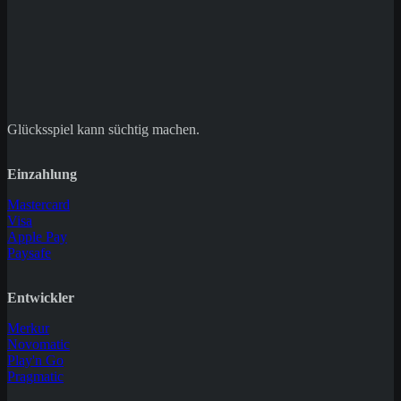
Glücksspiel kann süchtig machen.
Einzahlung
Mastercard
Visa
Apple Pay
Paysafe
Entwickler
Merkur
Novomatic
Play'n Go
Pragmatic