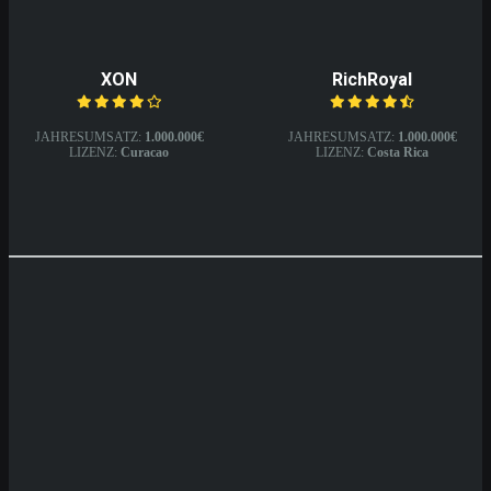
XON
RichRoyal
JAHRESUMSATZ:
1.000.000€
JAHRESUMSATZ:
1.000.000€
LIZENZ:
Curacao
LIZENZ:
Costa Rica