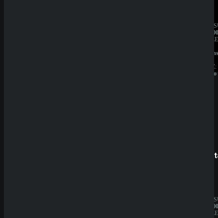
BESITZER:
JAHRES
Aurevia
10.000.0
IT
BESITZE
Group
GBL
LIZENZ:
Solution
Curacao
N.V.
LIZENZ:
Curacao
SpinBetter
Betist
JAHRESUMSATZ:
JAHRES
20.000.000€
1.000.00
BESITZER:
BESITZE