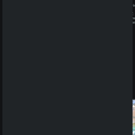
Sprut
Liernin
Group
Enterpri
B.V.
LTD
LIZENZ:
LIZENZ:
Curacao
Komore
(Anjoua
Echtgeldmodus
Demo spielen
Having issues with
Money in the Middle
?
QuickWin
Wyns
Submit
Try Our Featured Games
JAHRESUMSATZ:
JAHRES
1.000.000€
1.000.00
BESITZER:
BESITZE
Liernin
Liernin
Enterprises
Enterpri
LTD
LTD
LIZENZ:
LIZENZ:
Komoren
Komore
(Anjouan)
(Anjoua