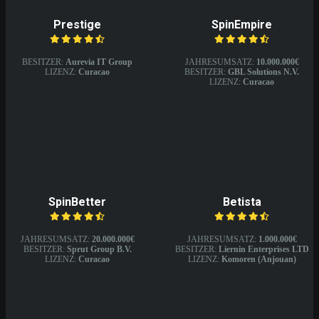
Prestige
SpinEmpire
BESITZER:
Aurevia IT Group
JAHRESUMSATZ:
10.000.000€
LIZENZ:
Curacao
BESITZER:
GBL Solutions N.V.
LIZENZ:
Curacao
SpinBetter
Betista
JAHRESUMSATZ:
20.000.000€
JAHRESUMSATZ:
1.000.000€
BESITZER:
Sprut Group B.V.
BESITZER:
Liernin Enterprises LTD
LIZENZ:
Curacao
LIZENZ:
Komoren (Anjouan)