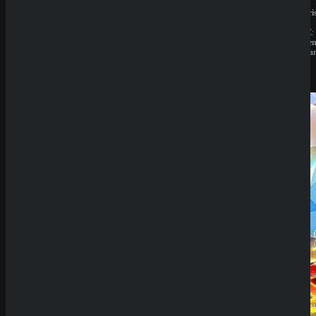
Sprut
Liernin
Group
Enterpri
B.V.
LTD
LIZENZ:
LIZENZ:
Curacao
Komore
(Anjoua
Submit
Try Our Featured Games
QuickWin
Wyns
JAHRESUMSATZ:
JAHRES
1.000.000€
1.000.00
BESITZER:
BESITZE
Liernin
Liernin
Enterprises
Enterpri
LTD
LTD
LIZENZ:
LIZENZ:
Komoren
Komore
(Anjouan)
(Anjoua