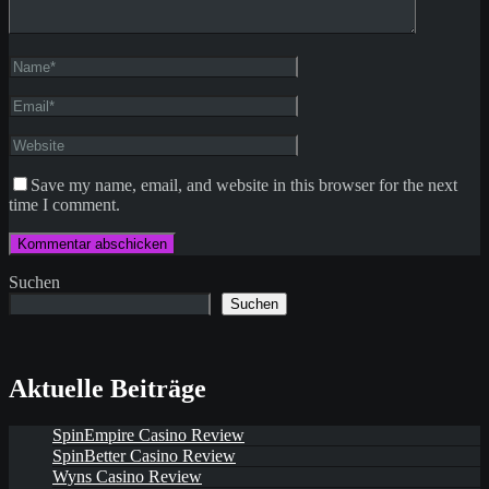
Save my name, email, and website in this browser for the next
time I comment.
Suchen
Suchen
Aktuelle Beiträge
SpinEmpire Casino Review
SpinBetter Casino Review
Wyns Casino Review