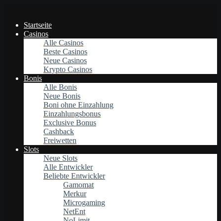
Startseite
Casinos
Alle Casinos
Beste Casinos
Neue Casinos
Krypto Casinos
Bonis
Alle Bonis
Neue Bonis
Boni ohne Einzahlung
Einzahlungsbonus
Exclusive Bonus
Cashback
Freiwetten
Slots
Neue Slots
Alle Entwickler
Beliebte Entwickler
Gamomat
Merkur
Microgaming
NetEnt
NoLimit