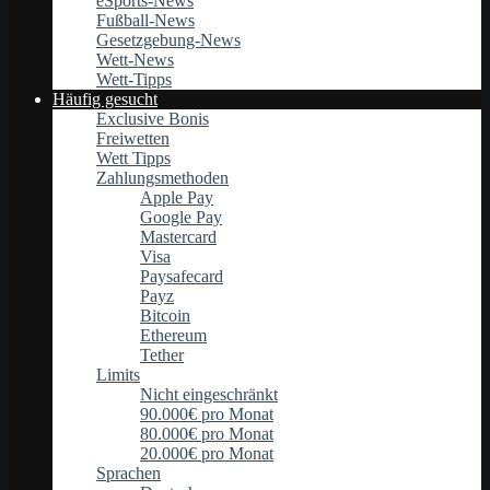
eSports-News
Fußball-News
Gesetzgebung-News
Wett-News
Wett-Tipps
Häufig gesucht
Exclusive Bonis
Freiwetten
Wett Tipps
Zahlungsmethoden
Apple Pay
Google Pay
Mastercard
Visa
Paysafecard
Payz
Bitcoin
Ethereum
Tether
Limits
Nicht eingeschränkt
90.000€ pro Monat
80.000€ pro Monat
20.000€ pro Monat
Sprachen