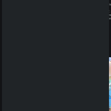
Sprut
Liernin
Echtgeldmodus
Group
Enterpri
Demo spielen
B.V.
LTD
LIZENZ:
LIZENZ:
Curacao
Komore
(Anjoua
Having issues with
Fire Ball Mines
?
Submit
Try Our Featured Games
QuickWin
Wyns
JAHRESUMSATZ:
JAHRES
1.000.000€
1.000.00
BESITZER:
BESITZE
Liernin
Liernin
Enterprises
Enterpri
LTD
LTD
LIZENZ:
LIZENZ:
Komoren
Komore
(Anjouan)
(Anjoua