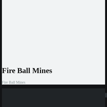
USD
CHF
CAD
BRL
Entwickler
Pragmatic Play
Play’n GO
NetEnt
Nolimit City
Hacksaw
Amatic
BGaming
BigTimeGaming
Gamomat
Fire Ball Mines
Fire Ball Mines
Suchen