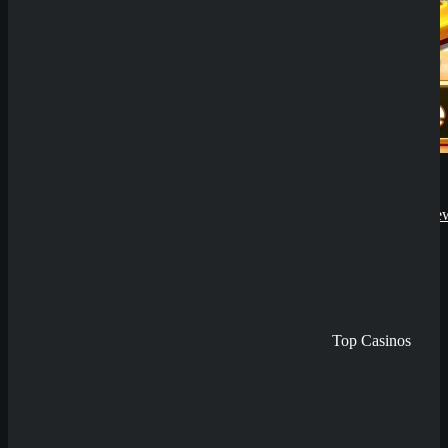
Aktuelles
SpinEmpire Casino
Review
6. Januar 2026
SpinBetter Casino
Review
Demo spielen
19. Dezember
2025
Wyns Casino Revie
30. September
2025
QuickWin Casino
Review
30. September
2025
Top Casinos