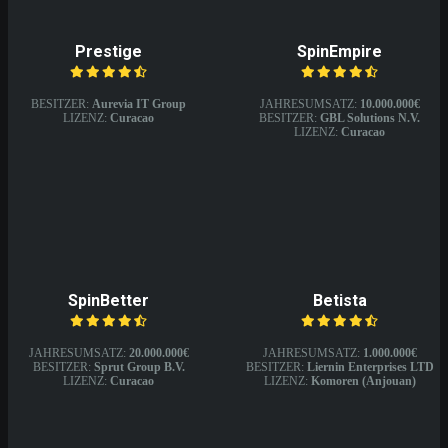
Prestige
SpinEmpire
BESITZER:
Aurevia IT Group
JAHRESUMSATZ:
10.000.000€
LIZENZ:
Curacao
BESITZER:
GBL Solutions N.V.
LIZENZ:
Curacao
SpinBetter
Betista
JAHRESUMSATZ:
20.000.000€
JAHRESUMSATZ:
1.000.000€
BESITZER:
Sprut Group B.V.
BESITZER:
Liernin Enterprises LTD
LIZENZ:
Curacao
LIZENZ:
Komoren (Anjouan)