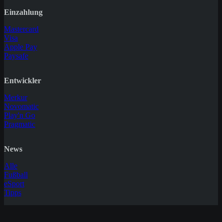
Einzahlung
Mastercard
Visa
Apple Pay
Paysafe
Entwickler
Merkur
Novomatic
Play'n Go
Pragmatic
News
Alle
Fußball
eSport
Tipps