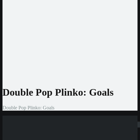
USD
CHF
CAD
BRL
Entwickler
Pragmatic Play
Play’n GO
NetEnt
Nolimit City
Hacksaw
Amatic
BGaming
BigTimeGaming
Gamomat
Double Pop Plinko: Goals
Double Pop Plinko: Goals
Suchen