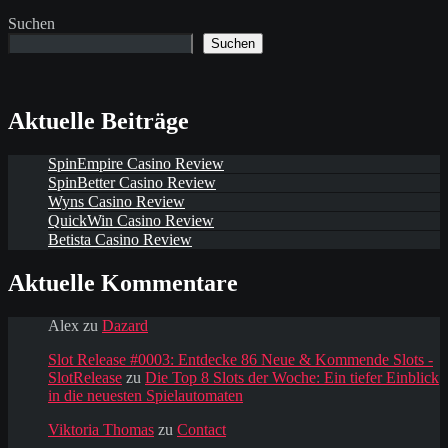
Suchen
Suchen
Aktuelle Beiträge
SpinEmpire Casino Review
SpinBetter Casino Review
Wyns Casino Review
QuickWin Casino Review
Betista Casino Review
Aktuelle Kommentare
Alex
zu
Dazard
Slot Release #0003: Entdecke 86 Neue & Kommende Slots -
SlotRelease
zu
Die Top 8 Slots der Woche: Ein tiefer Einblick
in die neuesten Spielautomaten
Viktoria Thomas
zu
Contact