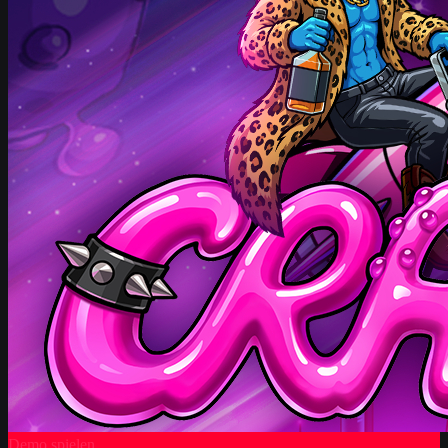
Demo spielen