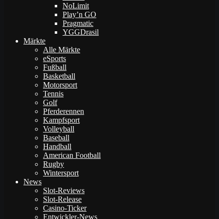
NoLimit
Play’n GO
Pragmatic
YGGDrasil
Märkte
Alle Märkte
eSports
Fußball
Basketball
Motorsport
Tennis
Golf
Pferderennen
Kampfsport
Volleyball
Baseball
Handball
American Football
Rugby
Wintersport
News
Slot-Reviews
Slot-Release
Casino-Ticker
Entwickler-News