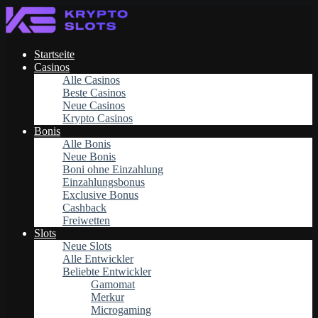
Startseite
Casinos
Alle Casinos
Beste Casinos
Neue Casinos
Krypto Casinos
Bonis
Alle Bonis
Neue Bonis
Boni ohne Einzahlung
Einzahlungsbonus
Exclusive Bonus
Cashback
Freiwetten
Slots
Neue Slots
Alle Entwickler
Beliebte Entwickler
Gamomat
Merkur
Microgaming