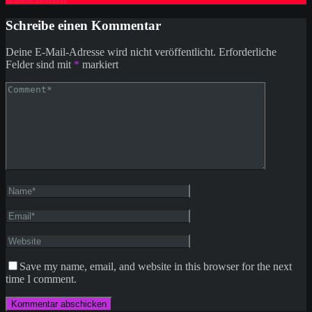
Schreibe einen Kommentar
Deine E-Mail-Adresse wird nicht veröffentlicht.
Erforderliche
Felder sind mit
*
markiert
Save my name, email, and website in this browser for the next
time I comment.