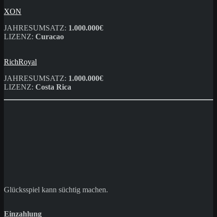
XON
JAHRESUMSATZ:
1.000.000€
LIZENZ:
Curacao
RichRoyal
JAHRESUMSATZ:
1.000.000€
LIZENZ:
Costa Rica
Glücksspiel kann süchtig machen.
Einzahlung