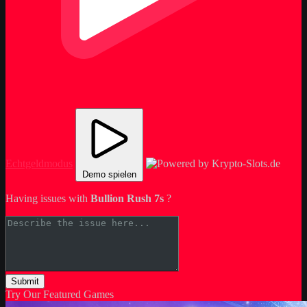
Echtgeldmodus
Demo spielen
Having issues with
Bullion Rush 7s
?
Submit
Try Our Featured Games