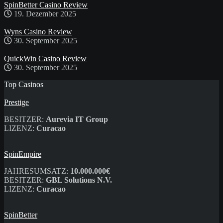
SpinBetter Casino Review
19. Dezember 2025
Wyns Casino Review
30. September 2025
QuickWin Casino Review
30. September 2025
Top Casinos
Prestige
BESITZER:
Aurevia IT Group
LIZENZ:
Curacao
SpinEmpire
JAHRESUMSATZ:
10.000.000€
BESITZER:
GBL Solutions N.V.
LIZENZ:
Curacao
SpinBetter