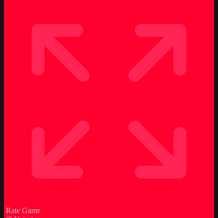
Rate Game