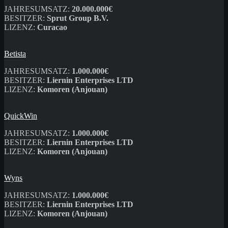
JAHRESUMSATZ:
20.000.000€
BESITZER:
Sprut Group B.V.
LIZENZ:
Curacao
Betista
JAHRESUMSATZ:
1.000.000€
BESITZER:
Liernin Enterprises LTD
LIZENZ:
Komoren (Anjouan)
QuickWin
JAHRESUMSATZ:
1.000.000€
BESITZER:
Liernin Enterprises LTD
LIZENZ:
Komoren (Anjouan)
Wyns
JAHRESUMSATZ:
1.000.000€
BESITZER:
Liernin Enterprises LTD
LIZENZ:
Komoren (Anjouan)