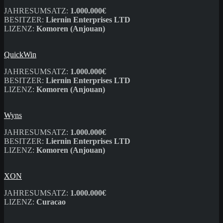
JAHRESUMSATZ:
1.000.000€
BESITZER:
Liernin Enterprises LTD
LIZENZ:
Komoren (Anjouan)
QuickWin
JAHRESUMSATZ:
1.000.000€
BESITZER:
Liernin Enterprises LTD
LIZENZ:
Komoren (Anjouan)
Wyns
JAHRESUMSATZ:
1.000.000€
BESITZER:
Liernin Enterprises LTD
LIZENZ:
Komoren (Anjouan)
XON
JAHRESUMSATZ:
1.000.000€
LIZENZ:
Curacao