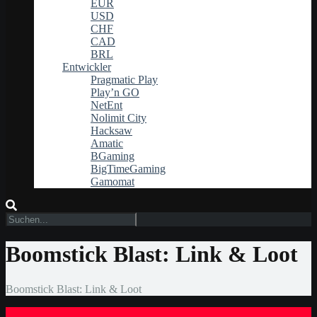
EUR
USD
CHF
CAD
BRL
Entwickler
Pragmatic Play
Play’n GO
NetEnt
Nolimit City
Hacksaw
Amatic
BGaming
BigTimeGaming
Gamomat
Boomstick Blast: Link & Loot
Boomstick Blast: Link & Loot