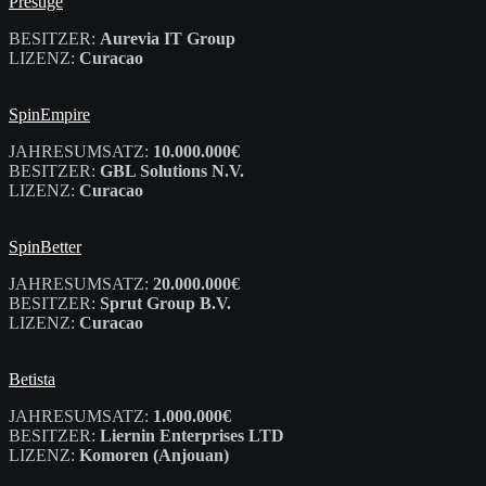
Prestige
BESITZER:
Aurevia IT Group
LIZENZ:
Curacao
SpinEmpire
JAHRESUMSATZ:
10.000.000€
BESITZER:
GBL Solutions N.V.
LIZENZ:
Curacao
SpinBetter
JAHRESUMSATZ:
20.000.000€
BESITZER:
Sprut Group B.V.
LIZENZ:
Curacao
Betista
JAHRESUMSATZ:
1.000.000€
BESITZER:
Liernin Enterprises LTD
LIZENZ:
Komoren (Anjouan)