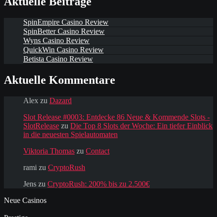
Aktuelle Beiträge
SpinEmpire Casino Review
SpinBetter Casino Review
Wyns Casino Review
QuickWin Casino Review
Betista Casino Review
Aktuelle Kommentare
Alex
zu
Dazard
Slot Release #0003: Entdecke 86 Neue & Kommende Slots -
SlotRelease
zu
Die Top 8 Slots der Woche: Ein tiefer Einblick
in die neuesten Spielautomaten
Viktoria Thomas
zu
Contact
rami
zu
CryptoRush
Jens
zu
CryptoRush: 200% bis zu 2.500€
Neue Casinos