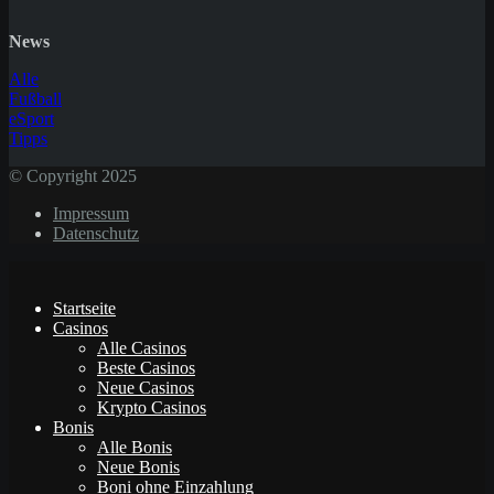
News
Alle
Fußball
eSport
Tipps
© Copyright 2025
Impressum
Datenschutz
Startseite
Casinos
Alle Casinos
Beste Casinos
Neue Casinos
Krypto Casinos
Bonis
Alle Bonis
Neue Bonis
Boni ohne Einzahlung