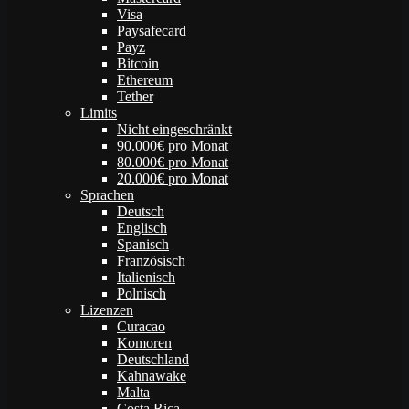
Visa
Paysafecard
Payz
Bitcoin
Ethereum
Tether
Limits
Nicht eingeschränkt
90.000€ pro Monat
80.000€ pro Monat
20.000€ pro Monat
Sprachen
Deutsch
Englisch
Spanisch
Französisch
Italienisch
Polnisch
Lizenzen
Curacao
Komoren
Deutschland
Kahnawake
Malta
Costa Rica