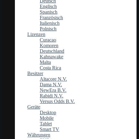
Deutsch
Englisch
Spanisch
Französisch
Italienisch
Polnisch
Lizenzen
Curacao
Komoren
Deutschland
Kahnawake
Malta
Costa Rica
Besitzer
Altacore N.V.
Dama N.V.
NewEra B.V.
Rabidi N.V.
Versus Odds B.V.
Geräte
Desktop
Mobile
Tablet
Smart TV
Währungen