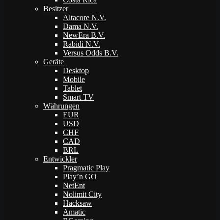
Besitzer
Altacore N.V.
Dama N.V.
NewEra B.V.
Rabidi N.V.
Versus Odds B.V.
Geräte
Desktop
Mobile
Tablet
Smart TV
Währungen
EUR
USD
CHF
CAD
BRL
Entwickler
Pragmatic Play
Play’n GO
NetEnt
Nolimit City
Hacksaw
Amatic