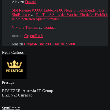
Alex
zu
Dazard
Slot Release #0003: Entdecke 86 Neue & Kommende Slots -
SlotRelease
zu
Die Top 8 Slots der Woche: Ein tiefer Einblick
in die neuesten Spielautomaten
Viktoria Thomas
zu
Contact
rami
zu
CryptoRush
Jens
zu
CryptoRush: 200% bis zu 2.500€
Neue Casinos
Prestige
BESITZER:
Aurevia IT Group
LIZENZ:
Curacao
SpinEmpire