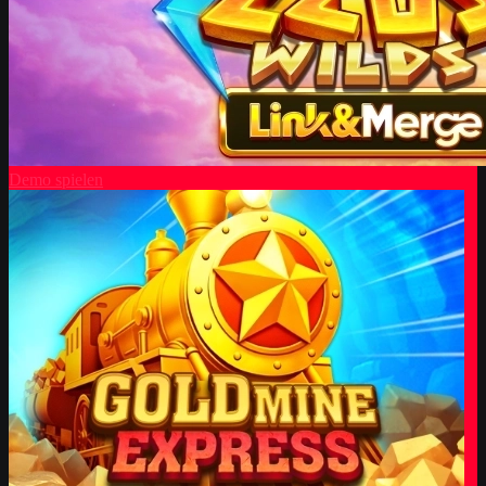
Demo spielen