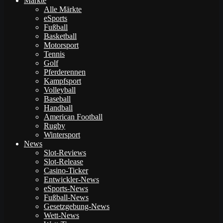
Märkte
Alle Märkte
eSports
Fußball
Basketball
Motorsport
Tennis
Golf
Pferderennen
Kampfsport
Volleyball
Baseball
Handball
American Football
Rugby
Wintersport
News
Slot-Reviews
Slot-Release
Casino-Ticker
Entwickler-News
eSports-News
Fußball-News
Gesetzgebung-News
Wett-News