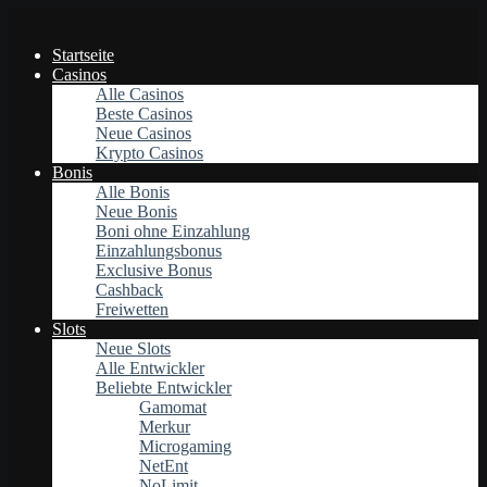
Startseite
Casinos
Alle Casinos
Beste Casinos
Neue Casinos
Krypto Casinos
Bonis
Alle Bonis
Neue Bonis
Boni ohne Einzahlung
Einzahlungsbonus
Exclusive Bonus
Cashback
Freiwetten
Slots
Neue Slots
Alle Entwickler
Beliebte Entwickler
Gamomat
Merkur
Microgaming
NetEnt
NoLimit