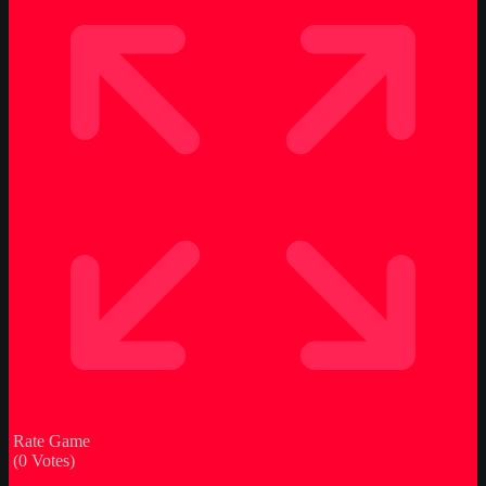
Rate Game
(
0
Votes)