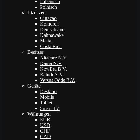
Italienisch
Polnisch
Lizenzen
Curacao
Komoren
Deutschland
Kahnawake
Malta
Costa Rica
Besitzer
Altacore N.V.
Dama N.V.
NewEra B.V.
Rabidi N.V.
Versus Odds B.V.
Geräte
Desktop
Mobile
Tablet
Smart TV
Währungen
EUR
USD
CHF
CAD