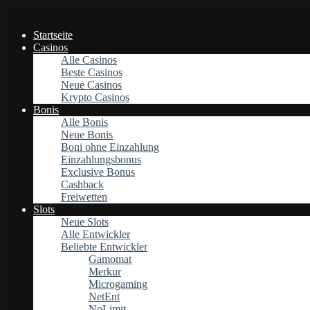
Startseite
Casinos
Alle Casinos
Beste Casinos
Neue Casinos
Krypto Casinos
Bonis
Alle Bonis
Neue Bonis
Boni ohne Einzahlung
Einzahlungsbonus
Exclusive Bonus
Cashback
Freiwetten
Slots
Neue Slots
Alle Entwickler
Beliebte Entwickler
Gamomat
Merkur
Microgaming
NetEnt
NoLimit