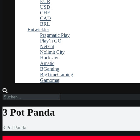
EUR
USD
CHF
CAD
BRL
Entwickler
Pragmatic Play
Play’n GO
NetEnt
Nolimit City
Hacksaw
Amatic
BGaming
BigTimeGaming
Gamomat
3 Pot Panda
3 Pot Panda